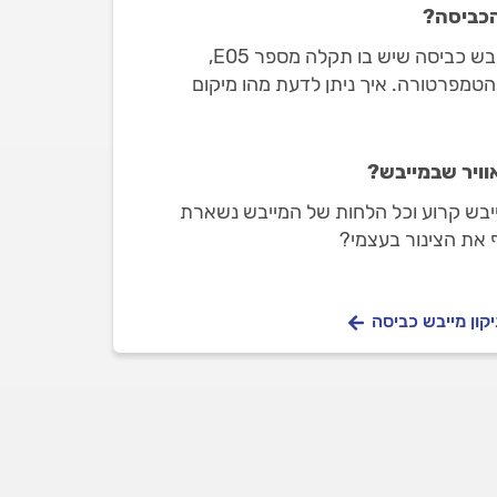
שלום וברכה, יש ברשותי מייבש כביסה שיש בו תקלה מספר E05,
טמפרטורה. איך ניתן לדעת מהו מיקום
לו והאם הוא שונה משאר החיישנים שקיימים
וויר שבמייבש?
יבש קרוע וכל הלחות של המייבש נשארת
 את הצינור בעצמי?
קון מייבש כביסה