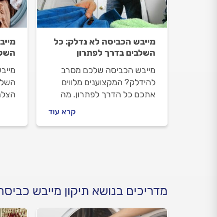
מייבש הכביסה לא נדלק: כל
מייב
השלבים בדרך לפתרון
השלב
מייבש הכביסה שלכם מסרב
מייב
להידלק? המקצוענים מלווים
השלב
אתכם כל הדרך לפתרון. מה
הצלח
עושים לפני שמזמינים טכנאי,
אנחנו
קרא עוד
איך מתנהלים מולו וכמה יעלה
מייב
התיקון? כל התשובות לפניכם.
נכיר
לגבות
מדריכים בנושא תיקון מייבש כביסה