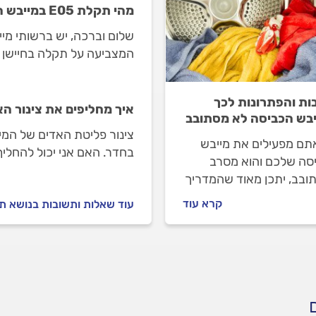
מהי תקלת E05 במייבש הכביסה?
המצביעה על תקלה בחיישן ה
החיישן, מהו המצב התקין ש
במייבש? תודה.
ות והפתרונות לכך
איך מחליפים את צינור הא
בש הכביסה לא מסתובב
צינור פליטת האדים של המי
תם מפעילים את מייבש
בחדר. האם אני יכול להחליף
סה שלכם והוא מסרב
ובב, יתכן מאוד שהמדריך
יעזור לכם למצוא את
קרא עוד
עוד שאלות ותשובות בנושא תי
ון. למה מייבש הכביסה
סתובב ומה עושים במקרה
 כל התשובות.