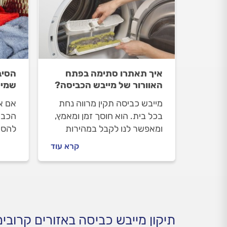
איך תאתרו סתימה בפתח
הסיב
האוורור של מייבש הכביסה?
שמיי
מייבש כביסה תקין מרווה נחת
אם א
בכל בית. הוא חוסך זמן ומאמץ,
הכבי
ומאפשר לנו לקבל במהירות
להסת
כביסה יבשה ונעימה בתנאי מזג
הבא 
קרא עוד
האוויר המשתנים. כמו כל
הפתר
מכשיר חשמלי, גם למייבשי
לא מ
הכביסה תקלות נפוצות והנפוצה
כזה?
ביותר, היא סתימה בפתח
האוורור. מהם הסימנים לסתימה
ואיך תתמודדו איתה? כל
תיקון מייבש כביסה באזורים קרובים