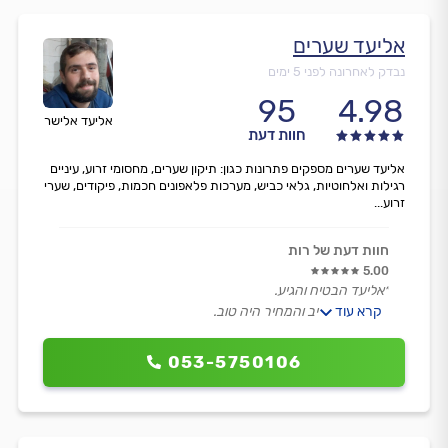
אליעד שערים
נבדק לאחרונה לפני 5 ימים
95
4.98
אליעד אלישר
חוות דעת
אליעד שערים מספקים פתרונות כגון: תיקון שערים, מחסומי זרוע, עיניים
רגילות ואלחוטיות, גלאי כביש, מערכות פלאפונים חכמות, פיקודים, שערי
זרוע...
חוות דעת של רות
5.00
״אליעד הבטיח והגיע.
קרא עוד
היה מאוד אדיב והמחיר היה טוב.
הדבר החשוב ביותר שהיה מקצועי ועשה עבודה מצוינת
וטובה וניקה אחריו.
053-5750106
כל הכבוד לו ואני ממליצה בכל פה להזמין אותו.״