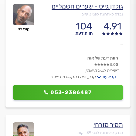
גולדן גייט - שערים חשמליים
נבדק לאחרונה לפני 3 ימים
104
4.91
קובי לוי
חוות דעת
...
חוות דעת של אורן
5.00
״שירות מושלם ואמין.
קרא עוד
הגיע בזמן שנקבע, היה בתקשורת רציפה.
המשיך לעבוד גם אחרי שעזב.״
053-2386487
תמיר מזרחי
נבדק לאחרונה לפני 39 דקות