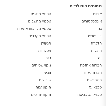
תחומים פופולריים
איטום
טכנאי מזגנים
אינסטלטורים
טכנאי מחשבים
גנן
טכנאי מערכות אזעקה
דוד שמש
טכנאי מקררים
הדברה
מנעולן
הובלות
מסגריות
זגג
נגר
חברות אחזקה
ניקוי שטיחים
חברת ניקיון
צבעי
חשמלאים
שיפוצים
טכנאי גז
תיקון גגות
טכנאי מ. כביסה
תיקון תריסים