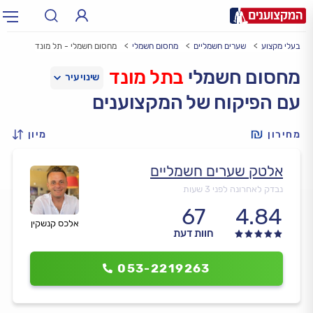
בעלי מקצוע
שערים חשמליים
מחסום חשמלי
מחסום חשמלי - תל מונד
תחום:
אינסטלטור, חשמלאי…
תחום
מחסום חשמלי
בתל מונד
עם הפיקוח של המקצוענים
עיר:
תל אביב, חיפה…
עיר
מחירון
מיון
אלטק שערים חשמליים
נבדק לאחרונה לפני 3 שעות
67
4.84
אלכס קנשקין
חוות דעת
053-2219263