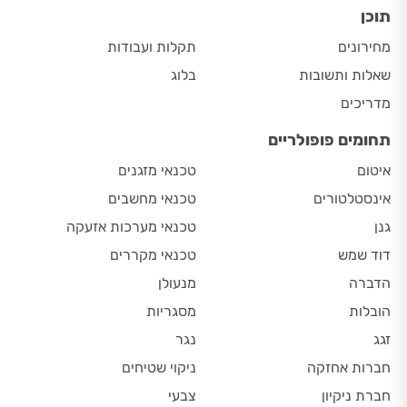
תוכן
מחירונים
תקלות ועבודות
שאלות ותשובות
בלוג
מדריכים
תחומים פופולריים
איטום
טכנאי מזגנים
אינסטלטורים
טכנאי מחשבים
גנן
טכנאי מערכות אזעקה
דוד שמש
טכנאי מקררים
הדברה
מנעולן
הובלות
מסגריות
זגג
נגר
חברות אחזקה
ניקוי שטיחים
חברת ניקיון
צבעי