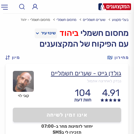
בעלי מקצוע
שערים חשמליים
מחסום חשמלי
מחסום חשמלי - יהוד
תחום:
אינסטלטור, חשמלאי…
תחום
מחסום חשמלי
ביהוד
עם הפיקוח של המקצוענים
עיר:
תל אביב, חיפה…
עיר
מחירון
מיון
גולדן גייט - שערים חשמליים
נבדק לאחרונה אתמול
104
4.91
קובי לוי
חוות דעת
אינו זמין לשיחה
יחזור לזמינות מחר ב-07:00
תזכירו לי בSMS