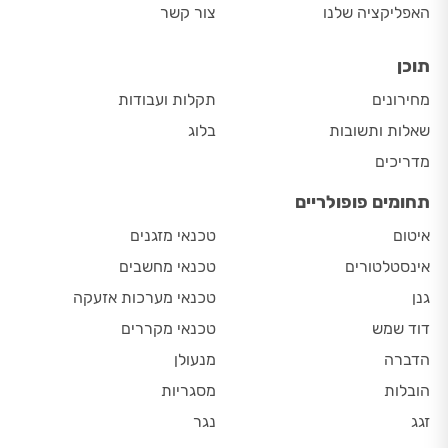
האפליקציה שלנו
צור קשר
תוכן
מחירונים
תקלות ועבודות
שאלות ותשובות
בלוג
מדריכים
תחומים פופולריים
איטום
טכנאי מזגנים
אינסטלטורים
טכנאי מחשבים
גנן
טכנאי מערכות אזעקה
דוד שמש
טכנאי מקררים
הדברה
מנעולן
הובלות
מסגריות
זגג
נגר