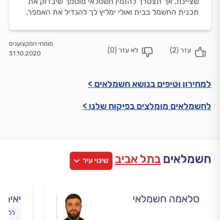
שציינת, אך תצטרך להזמין חשמלאי מוסמך שיבדוק את
תכנית החשמל בבית ואולי ימליץ לך להגדיל את האמפר.
מומחי המקצוענים
עזר (
2
)
לא עזר (
0
)
31.10.2020
למחירון וטיפים בנושא חשמלאים >
לחשמלאים מומלצים בפיקוח שלנו >
חשמלאים
בתל אביב
שינוי עיר
סלאמה חשמלאי
יאיר 
ללא עמ