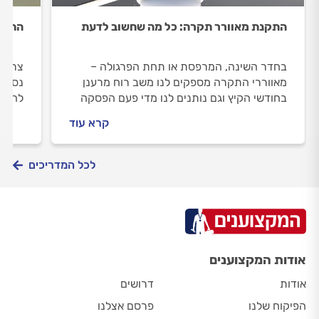
התקנת מאוורר תקרה: כל מה שחשוב לדעת
התקנת
בחדר השינה, המרפסת או תחת הפרגולה –
צריכי
מאווררי התקרה מספקים לנו משב רוח מרענן
נסביר
בחודשי הקיץ וגם נותנים לנו מדי פעם הפסקה
להתקי
מהמזגן. מדריך מלא שמסביר איך בוחרים
את הע
קרא עוד
מאוורר תקרה, מי רשאי להתקין, מה משפיע על
מחיר ההתקנה והאם יש אחריות על ההתקנה?
לכל המדריכים
אודות המקצוענים
אודות
דרושים
הפיקוח שלנו
פרסם אצלנו