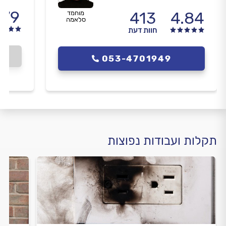
.79
413
4.84
מוחמד
סלאמה
חוות דעת
053-4701949
תקלות ועבודות נפוצות