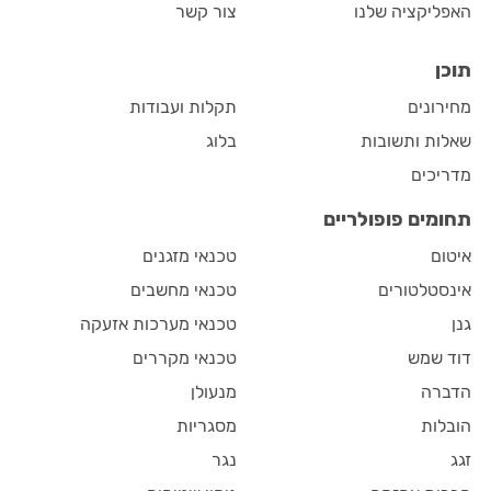
האפליקציה שלנו
צור קשר
תוכן
מחירונים
תקלות ועבודות
שאלות ותשובות
בלוג
מדריכים
תחומים פופולריים
איטום
טכנאי מזגנים
אינסטלטורים
טכנאי מחשבים
גנן
טכנאי מערכות אזעקה
דוד שמש
טכנאי מקררים
הדברה
מנעולן
הובלות
מסגריות
זגג
נגר