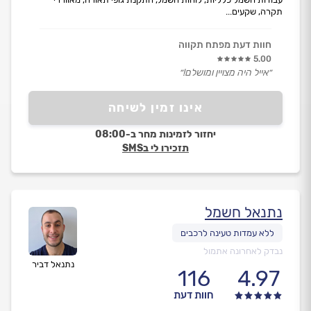
תקרה, שקעים...
חוות דעת מפתח תקווה
5.00
״אייל היה מצויין ומושלם!״
אינו זמין לשיחה
יחזור לזמינות מחר ב-08:00
תזכירו לי בSMS
נתנאל חשמל
נבדק לאחרונה אתמול
נתנאל דביר
116
4.97
חוות דעת