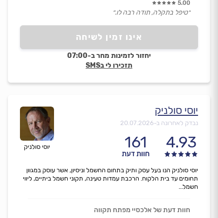
5.00
״טיפל בתקלה, תודה רבה לו.״
אינו זמין לשיחה
יחזור לזמינות מחר ב-07:00
תזכירו לי בSMS
יוסי סולניק
נבדק לאחרונה ב-
20.07.2026
161
4.93
יוסי סולניק
חוות דעת
יוסי סולניק הנו בעל עסק ותיק בתחום החשמל וניסיון, אשר עוסק במגוון
תחומים עד בית הלקוח. הרכבת עמדות טעינה, תקוני חשמל ביתיים, ליווי
חשמל...
חוות דעת של אלכסיי מפתח תקווה