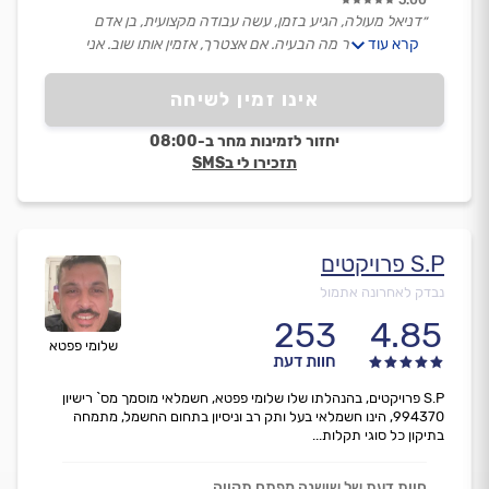
5.00
״דניאל מעולה, הגיע בזמן, עשה עבודה מקצועית, בן אדם
קרא עוד
מנומס והסביר מה הבעיה. אם אצטרך, אזמין אותו שוב. אני
מרוצה.״
אינו זמין לשיחה
יחזור לזמינות מחר ב-08:00
תזכירו לי בSMS
S.P פרויקטים
נבדק לאחרונה אתמול
253
4.85
שלומי פפטא
חוות דעת
S.P פרויקטים, בהנהלתו שלו שלומי פפטא, חשמלאי מוסמך מס` רישיון
994370, הינו חשמלאי בעל ותק רב וניסיון בתחום החשמל, מתמחה
בתיקון כל סוגי תקלות...
חוות דעת של שושנה מפתח תקווה