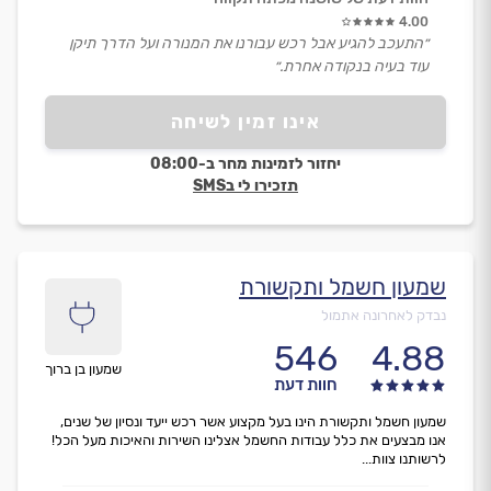
4.00
״התעכב להגיע אבל רכש עבורנו את המנורה ועל הדרך תיקן
עוד בעיה בנקודה אחרת.״
אינו זמין לשיחה
יחזור לזמינות מחר ב-08:00
תזכירו לי בSMS
שמעון חשמל ותקשורת
נבדק לאחרונה אתמול
546
4.88
שמעון בן ברוך
חוות דעת
שמעון חשמל ותקשורת הינו בעל מקצוע אשר רכש ייעד ונסיון של שנים,
אנו מבצעים את כלל עבודות החשמל אצלינו השירות והאיכות מעל הכל!
לרשותנו צוות...