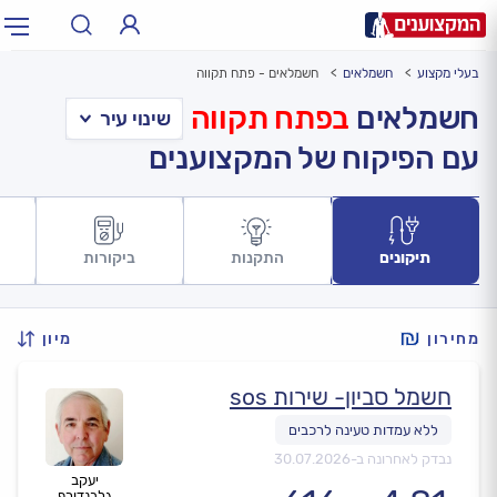
בעלי מקצוע
חשמלאים
חשמלאים - פתח תקווה
תחום:
אינסטלטור, חשמלאי…
תחום
חשמלאים
בפתח תקווה
עם הפיקוח של המקצוענים
עיר:
תל אביב, חיפה…
עיר
תיקונים
התקנות
ביקורות
מחירון
מיון
חשמל סביון- שירות sos
נבדק לאחרונה ב-
30.07.2026
יעקב
גלבנדורף