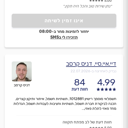
5.00
״נתן שירות טוב והכל היה תקין.״
אינו זמין לשיחה
יחזור לזמינות מחר ב-08:00
תזכירו לי בSMS
דיי.איי.סיי. דניס קרסב
נבדק לאחרונה ב-
22.07.2026
84
4.99
דניס קרסב
חוות דעת
חשמלאי מוסמך רישיון 1012881, תשתיות חשמל, איתור ותיקון קצרים,
הכנה לביקורת חברת חשמל, תשתיות וחציבות לעבודות חשמל, הגדלות
מחד פאזי לתלת פאזי,...
חוות דעת של לב מפתח תקווה