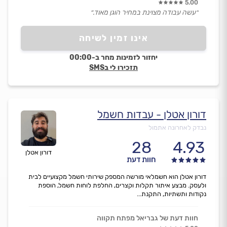
5.00
״עשה עבודה מצוינת במחיר הוגן מאוד.״
אינו זמין לשיחה
יחזור לזמינות מחר ב-00:00
תזכירו לי בSMS
דורון אטלן - עבדות חשמל
נבדק לאחרונה אתמול
28
4.93
דורון אטלן
חוות דעת
דורון אטלן הוא חשמלאי מורשה המספק שירותי חשמל מקצועיים לבית
ולעסק. מבצע איתור תקלות וקצרים, החלפת לוחות חשמל, הוספת
נקודות ותשתיות, התקנת...
חוות דעת של גבריאל מפתח תקווה