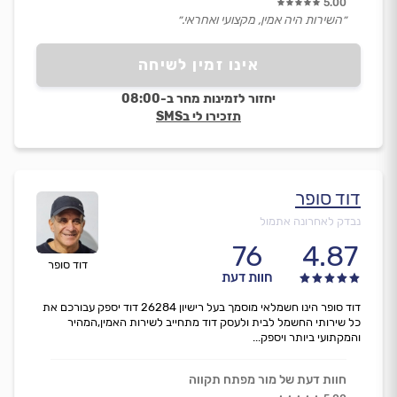
5.00
״השירות היה אמין, מקצועי ואחראי.״
אינו זמין לשיחה
יחזור לזמינות מחר ב-08:00
תזכירו לי בSMS
דוד סופר
נבדק לאחרונה אתמול
76
4.87
דוד סופר
חוות דעת
דוד סופר הינו חשמלאי מוסמך בעל רישיון 26284 דוד יספק עבורכם את
כל שירותי החשמל לבית ולעסק דוד מתחייב לשירות האמין,המהיר
והמקתועי ביותר ויספק...
חוות דעת של מור מפתח תקווה