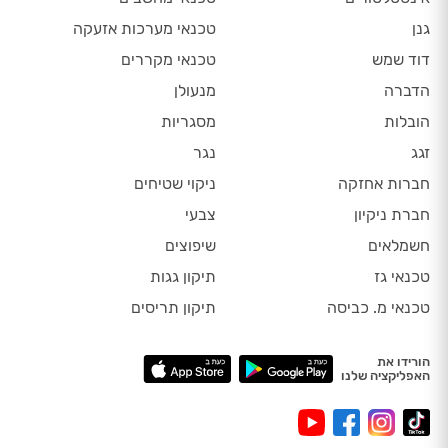
גנן
טכנאי מערכות אזעקה
דוד שמש
טכנאי מקררים
הדברה
מנעולן
הובלות
מסגריות
זגג
נגר
חברות אחזקה
ניקוי שטיחים
חברת ניקיון
צבעי
חשמלאים
שיפוצים
טכנאי גז
תיקון גגות
טכנאי מ. כביסה
תיקון תריסים
הורידו את
האפליקציה שלנו