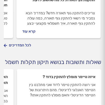
חשמל
צריכים להתקין גוף תאורה חדש? במדריך הבא
אם קנ
נסביר מי רשאי להתקין גוף תאורה, כמה עולה
טעינה
להתקין גוף תאורה, איך חשמלאי מקצועי יבצע
לקבל)
את העבודה והאם יש אחריות.
2 ואין לכם עדיין נקודת טעינה בחניה?
קרא עוד
לכל המדריכים
שאלות ותשובות בנושא תיקון תקלות חשמל
איזה טיימר מומלץ להתקין בדוד ?
האם צ
תאור
אני רוצה להתקין טיימר לדוד ואני מתלבט בין
הטיימר האנלוגי לדיגיטלי. מהם היתרונות של
אני ר
הטיימר הדיגיטלי והאם מומלץ להתקין אותו?
האם ב
בבית?