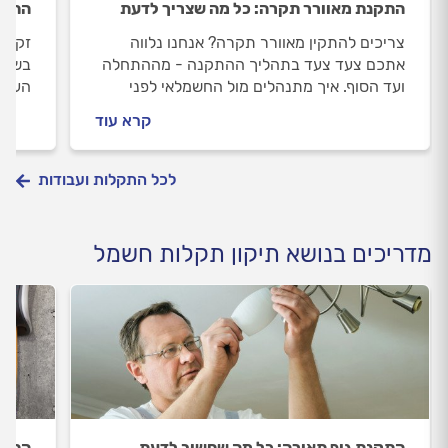
התקנת מאוורר תקרה: כל מה שצריך לדעת
התקנ
צריכים להתקין מאוורר תקרה? אנחנו נלווה
זקוקי
אתכם צעד צעד בתהליך ההתקנה - מההתחלה
בשביל
ועד הסוף. איך מתנהלים מול החשמלאי לפני
העבו
העבודה ובמהלכה וכמה עולה התקנת מאוורר
נקודת
קרא עוד
תקרה? כל התשובות בפנים.
המקצו
לכל התקלות ועבודות
מדריכים בנושא תיקון תקלות חשמל
התקנת גוף תאורה: כל מה שחשוב לדעת
התקנ