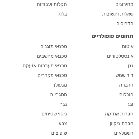
מחירונים
תקלות ועבודות
שאלות ותשובות
בלוג
מדריכים
תחומים פופולריים
איטום
טכנאי מזגנים
אינסטלטורים
טכנאי מחשבים
גנן
טכנאי מערכות אזעקה
דוד שמש
טכנאי מקררים
הדברה
מנעולן
הובלות
מסגריות
זגג
נגר
חברות אחזקה
ניקוי שטיחים
חברת ניקיון
צבעי
חשמלאים
שיפוצים