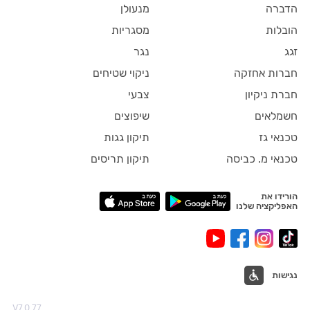
הדברה
מנעולן
הובלות
מסגריות
זגג
נגר
חברות אחזקה
ניקוי שטיחים
חברת ניקיון
צבעי
חשמלאים
שיפוצים
טכנאי גז
תיקון גגות
טכנאי מ. כביסה
תיקון תריסים
הורידו את
האפליקציה שלנו
נגישות
V7.0.77