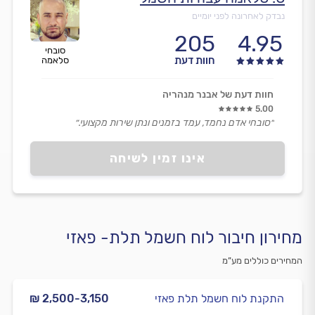
נבדק לאחרונה לפני יומיים
205
4.95
סובחי
חוות דעת
סלאמה
חוות דעת של אבנר מנהריה
5.00
״סובחי אדם נחמד, עמד בזמנים ונתן שירות מקצועי.״
אינו זמין לשיחה
מחירון חיבור לוח חשמל תלת- פאזי
המחירים כוללים מע”מ
התקנת לוח חשמל תלת פאזי
₪ 2,500-3,150