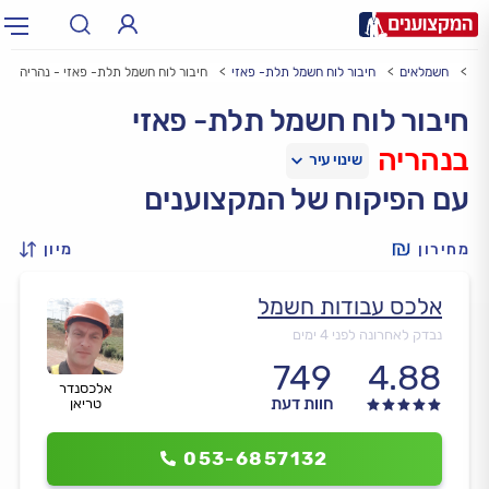
וע
חשמלאים
חיבור לוח חשמל תלת- פאזי
חיבור לוח חשמל תלת- פאזי - נהריה
תחום:
אינסטלטור, חשמלאי…
תחום
חיבור לוח חשמל תלת- פאזי
בנהריה
עיר:
תל אביב, חיפה…
עיר
עם הפיקוח של המקצוענים
מחירון
מיון
אלכס עבודות חשמל
נבדק לאחרונה לפני 4 ימים
749
4.88
אלכסנדר
חוות דעת
טריאן
053-6857132