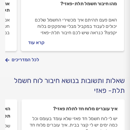
מהו חיבור חשמל תלת-פאזי?
אחת ו
תלת פ
האם פעם תהיתם איך מכשירי החשמל שלכם
אם את
יכולים לעבוד במקביל מבלי שהפקקים בלוח
חשמל 
יקפצו? כנראה שיש לכם חיבור תלת-פאזי
במדרי
במערכת החשמל. במדריך הבא נסביר מה זו
תדעו 
קרא עוד
מערכת חשמל תלת-פאזית, מה זה מפסק ראשי
מקרים
תלת-פאזי והאם המפסק יכול להקפיץ את
מורשה
הבית?
לכל המדריכים
שאלות ותשובות בנושא חיבור לוח חשמל
תלת- פאזי
איך עוברים מלוח חד לתלת פאזי?
האם כ
תלת פ
יש לי לוח חשמל חד פאזי שלא עומד בעומס וכל
כמה ימים יש לי קצר בבית. איך עוברים מלוח חד
שלום ר