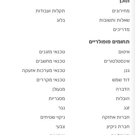
תוכן
מחירונים
תקלות ועבודות
שאלות ותשובות
בלוג
מדריכים
תחומים פופולריים
איטום
טכנאי מזגנים
אינסטלטורים
טכנאי מחשבים
גנן
טכנאי מערכות אזעקה
דוד שמש
טכנאי מקררים
הדברה
מנעולן
הובלות
מסגריות
זגג
נגר
חברות אחזקה
ניקוי שטיחים
חברת ניקיון
צבעי