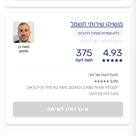
מושיקו שירותי חשמל
נבדק לאחרונה לפני 3 ימים
משה בן
375
4.93
שמעון
חוות דעת
חוות דעת של חני
5.00
״קיבלתי שירות מצוין בזכותכם, משה בא סידר צ'יק צ'אק
והכל היה מדהים.״
אינו זמין לשיחה