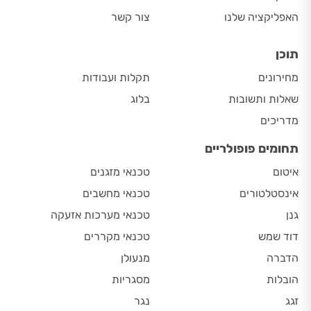
האפליקציה שלנו
צור קשר
תוכן
מחירונים
תקלות ועבודות
שאלות ותשובות
בלוג
מדריכים
תחומים פופולריים
איטום
טכנאי מזגנים
אינסטלטורים
טכנאי מחשבים
גנן
טכנאי מערכות אזעקה
דוד שמש
טכנאי מקררים
הדברה
מנעולן
הובלות
מסגריות
זגג
נגר