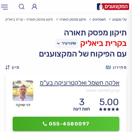
בעלי מקצוע
חשמלאים
תיקון מפסק תאורה
תיקון מפסק תאורה - קרית ביאליק
תחום:
אינסטלטור, חשמלאי…
תחום
תיקון מפסק תאורה
בקרית ביאליק
עיר:
תל אביב, חיפה…
עיר
עם הפיקוח של המקצוענים
מחירון
מיון
אלקה חשמל ואלקטרוניקה בע"מ
נבדק לאחרונה אתמול
3
5.00
דני שויקה
חוות דעת
055-4580097