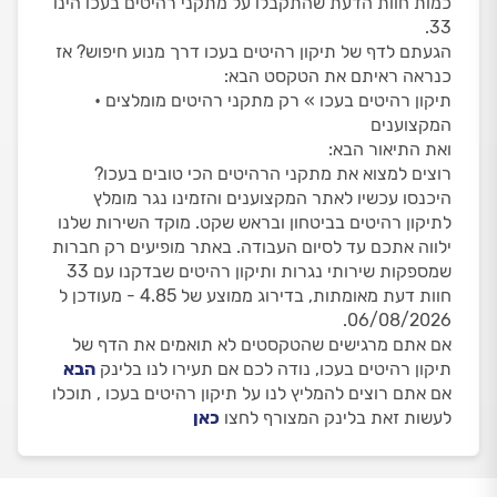
כמות חוות הדעת שהתקבלו על מתקני רהיטים בעכו הינו
33.
הגעתם לדף של תיקון רהיטים בעכו דרך מנוע חיפוש? אז
כנראה ראיתם את הטקסט הבא:
תיקון רהיטים בעכו » רק מתקני רהיטים מומלצים •
המקצוענים
ואת התיאור הבא:
רוצים למצוא את מתקני הרהיטים הכי טובים בעכו?
היכנסו עכשיו לאתר המקצוענים והזמינו נגר מומלץ
לתיקון רהיטים בביטחון ובראש שקט. מוקד השירות שלנו
ילווה אתכם עד לסיום העבודה. באתר מופיעים רק חברות
שמספקות שירותי נגרות ותיקון רהיטים שבדקנו עם 33
חוות דעת מאומתות, בדירוג ממוצע של 4.85 - מעודכן ל
06/08/2026.
אם אתם מרגישים שהטקסטים לא תואמים את הדף של
תיקון רהיטים בעכו, נודה לכם אם תעירו לנו בלינק
הבא
אם אתם רוצים להמליץ לנו על תיקון רהיטים בעכו , תוכלו
לעשות זאת בלינק המצורף לחצו
כאן