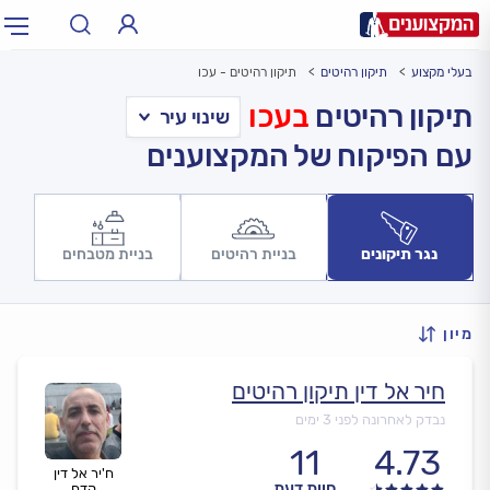
בעלי מקצוע
תיקון רהיטים
תיקון רהיטים - עכו
תחום:
אינסטלטור, חשמלאי…
תחום
תיקון רהיטים
בעכו
עם הפיקוח של המקצוענים
עיר:
תל אביב, חיפה…
עיר
נגר תיקונים
בניית רהיטים
בניית מטבחים
מיון
חיר אל דין תיקון רהיטים
נבדק לאחרונה לפני 3 ימים
11
4.73
ח'יר אל דין
חוות דעת
קדח