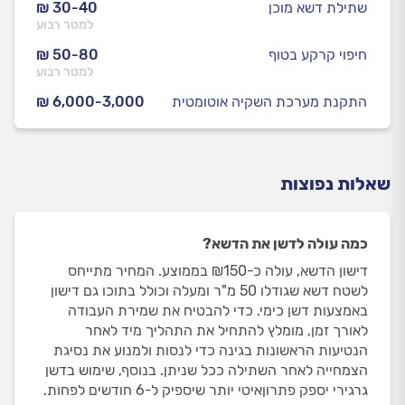
שתילת דשא מוכן
₪ 30-40
למטר רבוע
חיפוי קרקע בטוף
₪ 50-80
למטר רבוע
התקנת מערכת השקיה אוטומטית
₪ 6,000-3,000
שאלות נפוצות
כמה עולה לדשן את הדשא?
דישון הדשא, עולה כ-₪150 בממוצע. המחיר מתייחס
לשטח דשא שגודלו 50 מ"ר ומעלה וכולל בתוכו גם דישון
באמצעות דשן כימי. כדי להבטיח את שמירת העבודה
לאורך זמן, מומלץ להתחיל את התהליך מיד לאחר
הנטיעות הראשונות בגינה כדי לנסות ולמנוע את נסיגת
הצמחייה לאחר השתילה ככל שניתן. בנוסף, שימוש בדשן
גרגירי יספק פתרוןאיטי יותר שיספיק ל-6 חודשים לפחות.