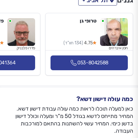
גננים
תל אביב
טרופי גן
פד
4.75
(134 חוו"ד)
חסן איברהים
פדרו פלבניק
041364
053-8042588
כמה עולה דישון דשא?
כאן למעלה תוכלו לראות כמה עולה עבודת דישון דשא.
המחיר מתייחס לדשא בגודל 50 מ"ר ומעלה וכולל דישון
בדשן כימי. המחיר עשוי להשתנות בהתאם למורכבות
העבודה.