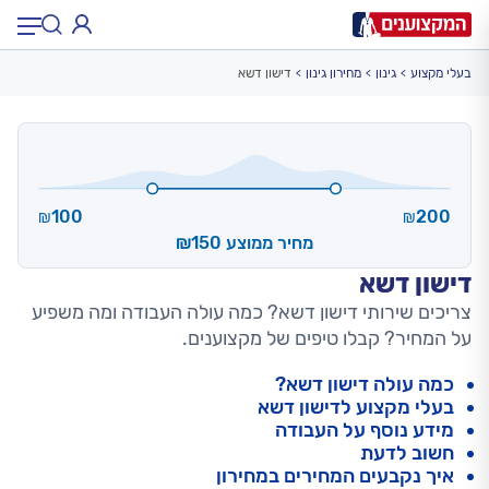
בעלי מקצוע
גינון
מחירון גינון
דישון דשא
תחום:
תחום
עיר:
תל אביב, חיפה…
עיר
100
200
₪
₪
מחיר ממוצע ₪150
דישון דשא
צריכים שירותי דישון דשא? כמה עולה העבודה ומה משפיע
על המחיר? קבלו טיפים של מקצוענים.
כמה עולה דישון דשא?
בעלי מקצוע לדישון דשא
מידע נוסף על העבודה
חשוב לדעת
איך נקבעים המחירים במחירון