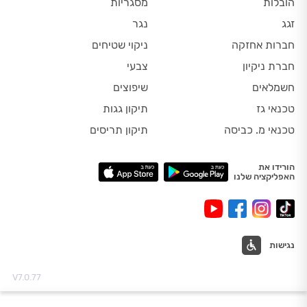
הובלות
מסגריות
זגג
נגר
חברות אחזקה
ניקוי שטיחים
חברת ניקיון
צבעי
חשמלאים
שיפוצים
טכנאי גז
תיקון גגות
טכנאי מ. כביסה
תיקון תריסים
הורידו את
האפליקציה שלנו
נגישות
V7.0.77