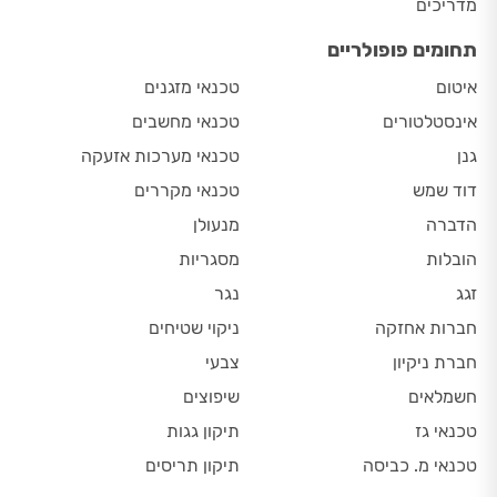
מדריכים
תחומים פופולריים
איטום
טכנאי מזגנים
אינסטלטורים
טכנאי מחשבים
גנן
טכנאי מערכות אזעקה
דוד שמש
טכנאי מקררים
הדברה
מנעולן
הובלות
מסגריות
זגג
נגר
חברות אחזקה
ניקוי שטיחים
חברת ניקיון
צבעי
חשמלאים
שיפוצים
טכנאי גז
תיקון גגות
טכנאי מ. כביסה
תיקון תריסים