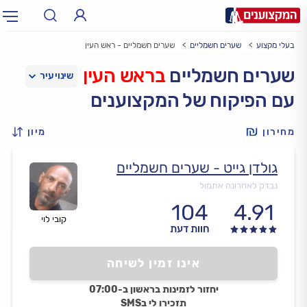
בעלי מקצוע
שערים חשמליים
שערים חשמליים - ראש העין
תחום:
אינסטלטור, חשמלאי…
תחום
שערים חשמליים
בראש העין
עם הפיקוח של המקצוענים
עיר:
תל אביב, חיפה…
עיר
מחירון
מיון
גולדן גייט - שערים חשמליים
נבדק לאחרונה אתמול
104
4.91
קובי לוי
חוות דעת
אינו זמין לשיחה
יחזור לזמינות בראשון ב-07:00
תזכירו לי בSMS