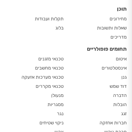
תוכן
מחירונים
תקלות ועבודות
שאלות ותשובות
בלוג
מדריכים
תחומים פופולריים
איטום
טכנאי מזגנים
אינסטלטורים
טכנאי מחשבים
גנן
טכנאי מערכות אזעקה
דוד שמש
טכנאי מקררים
הדברה
מנעולן
הובלות
מסגריות
זגג
נגר
חברות אחזקה
ניקוי שטיחים
חברת ניקיון
צבעי