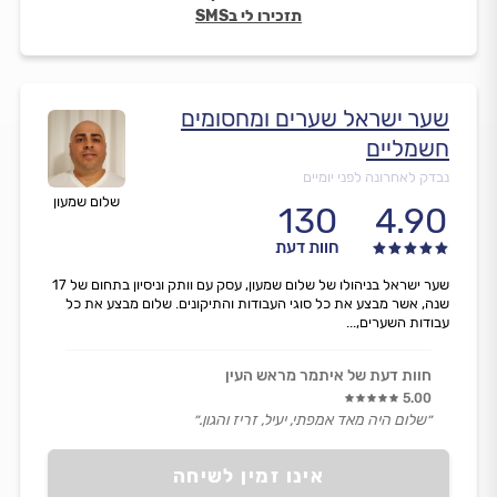
תזכירו לי בSMS
שער ישראל שערים ומחסומים
חשמליים
נבדק לאחרונה לפני יומיים
שלום שמעון
130
4.90
חוות דעת
שער ישראל בניהולו של שלום שמעון, עסק עם וותק וניסיון בתחום של 17
שנה, אשר מבצע את כל סוגי העבודות והתיקונים. שלום מבצע את כל
עבודות השערים,...
חוות דעת של איתמר מראש העין
5.00
״שלום היה מאד אמפתי, יעיל, זריז והגון.״
אינו זמין לשיחה