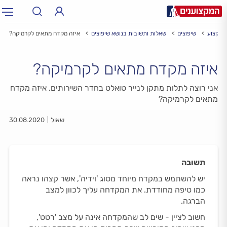
 מקצוע
שיפוצים
שאלות ותשובות בנושא שיפוצים
איזה מקדח מתאים לקרמיקה?
תחום:
תחום
איזה מקדח מתאים לקרמיקה?
עיר:
תל אביב, חיפה…
עיר
אני רוצה לתלות מתקן לנייר טואלט בחדר השירותים. איזה מקדח
מתאים לקרמיקה?
שאול
30.08.2020
תשובה
יש להשתמש במקדח מיוחד מסוג 'וידיה', אשר קצהו נראה
כמו טיפה מחודדת. את המקדחה עליך לכוון למצב
הברגה.
חשוב לציין - שים לב שהמקדחה אינה על מצב 'רטט',