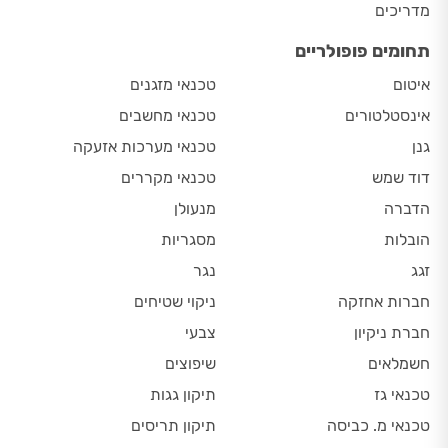
מדריכים
תחומים פופולריים
איטום
טכנאי מזגנים
אינסטלטורים
טכנאי מחשבים
גנן
טכנאי מערכות אזעקה
דוד שמש
טכנאי מקררים
הדברה
מנעולן
הובלות
מסגריות
זגג
נגר
חברות אחזקה
ניקוי שטיחים
חברת ניקיון
צבעי
חשמלאים
שיפוצים
טכנאי גז
תיקון גגות
טכנאי מ. כביסה
תיקון תריסים