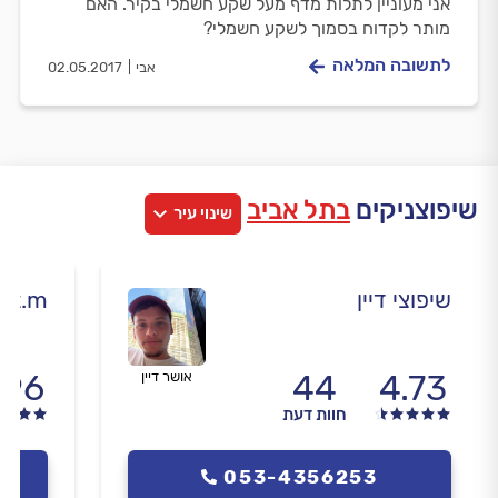
אני מעוניין לתלות מדף מעל שקע חשמלי בקיר. האם
מותר לקדוח בסמוך לשקע חשמלי?
לתשובה המלאה
אבי
02.05.2017
שיפוצניקים
בתל אביב
שינוי עיר
שיפוצי דיין
i.t.m שיפוצים ואינסטלציה
.96
44
4.73
אושר דיין
חוות דעת
053-4356253