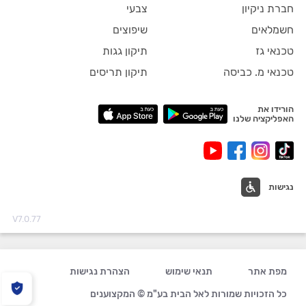
חברת ניקיון
צבעי
חשמלאים
שיפוצים
טכנאי גז
תיקון גגות
טכנאי מ. כביסה
תיקון תריסים
הורידו את
האפליקציה שלנו
נגישות
V7.0.77
מפת אתר
תנאי שימוש
הצהרת נגישות
כל הזכויות שמורות לאל הבית בע"מ © המקצוענים