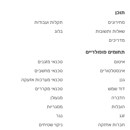
תוכן
מחירונים
תקלות ועבודות
שאלות ותשובות
בלוג
מדריכים
תחומים פופולריים
איטום
טכנאי מזגנים
אינסטלטורים
טכנאי מחשבים
גנן
טכנאי מערכות אזעקה
דוד שמש
טכנאי מקררים
הדברה
מנעולן
הובלות
מסגריות
זגג
נגר
חברות אחזקה
ניקוי שטיחים