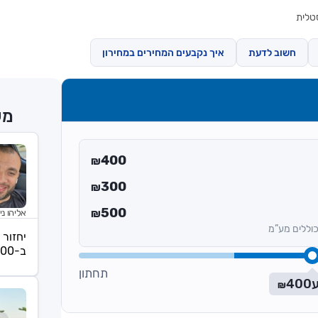
טלית
חשוב לדעת
איך נקבעים המחירים במחירון
מע
400
₪
300
₪
500
אליהו נינ
₪
וללים מע”מ
יחזור 
ב-07:00
תחתון
400
₪