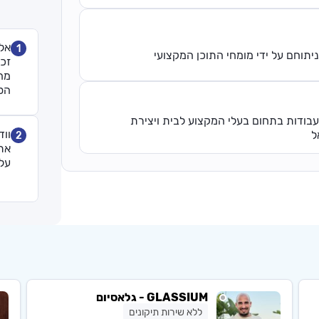
אל
1
יתוחם על ידי מומחי התוכן המקצועי
זכו
מח
הס
עבודות בתחום בעלי המקצוע לבית ויצירת
ווד
ל
2
את
על
GLASSIUM - גלאסיום
ללא שירות תיקונים