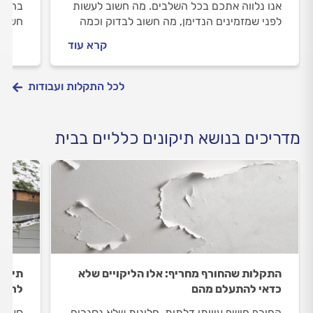
אנו נלווה אתכם בכל השלבים. מה חשוב לעשות
בהתקנ
לפני שמזמינים הנדימן, מה חשוב לבדוק וכמה
חשוב 
עולה החלפת ידיות בארונות המטבח? כל
תתנהל
קרא עוד
התשובות.
אמבטי
והמיד
לכל התקלות ועבודות
מדריכים בנושא תיקונים כלליים בבית
התקלות שהחורף מחריף: אלו הליקויים שלא
תיקונ
כדאי להתעלם מהם
לרכו
החורף חושף עיוותי דלתות, חלונות שלא נסגרים,
סערות