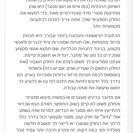
השיווק הרגילות (כמו אייס או הום סנטר) היא שהן
מחזיקות מוצרי מדף סטנדרטיים מאוד. כדי למצוא את
החלק הספציפי שלך, אתה צריך לפנות לכתובות
מקצועיות יותר.
הכתובת הראשונה והנכונה ביותר עבורך היא חנויות
פרזול מתמחות. אלו חנויות שמוכרות ציוד לנגרים ולאנשי
מקצוע. בניגוד לחנויות הכלליות, שם תמצא אנשי מקצוע
שמכירים כל סוג של מחבר, רגלית או תושבת קיימת.
אנחנו ממליצים לך פשוט לצלם את החלק השבור (ואת
החלק התואם לו שעדיין שלם, אם יש כזה) ולשלוח
בווטסאפ לכמה חנויות פרזול גדולות ומוכרות בארץ. הם
בדרך כלל יודעים לזהות את הדגם לפי עין או להציע לך
תואם שיעשה את אותה עבודה.
אם מדובר ברהיט מעצבים או במשהו מיבוא ספציפי
והחלק פשוט לא קיים בשוק החופשי, האדם הבא שכדאי
להתייעץ איתו הוא מסגר או הנדימן. למרות שזה נשמע
אולי "גדול" על חלק קטן, מסגר מקצועי יכול בדרך כלל
לרתך את החלק שנשבר או לייצר לך תושבת חדשה
מפלדה תוך כמה דקות. זה פתרון הרבה יותר עמיד מכל