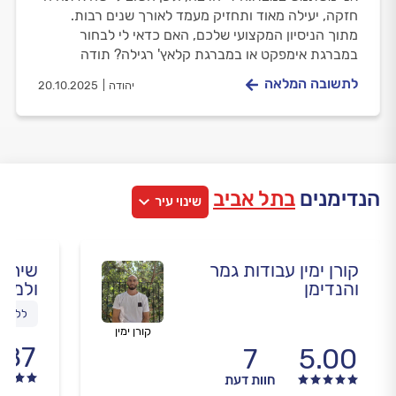
חזקה, יעילה מאוד ותחזיק מעמד לאורך שנים רבות.
מתוך הניסיון המקצועי שלכם, האם כדאי לי לבחור
במברגת אימפקט או במברגת קלאץ' רגילה? תודה
לתשובה המלאה
יהודה
20.10.2025
הנדימנים
בתל אביב
שינוי עיר
קורן ימין עבודות גמר
שירות
והנדימן
ולמש
ללא גב
קורן ימין
.87
7
5.00
חוות דעת