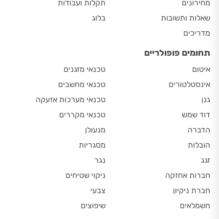
מחירונים
תקלות ועבודות
שאלות ותשובות
בלוג
מדריכים
תחומים פופולריים
איטום
טכנאי מזגנים
אינסטלטורים
טכנאי מחשבים
גנן
טכנאי מערכות אזעקה
דוד שמש
טכנאי מקררים
הדברה
מנעולן
הובלות
מסגריות
זגג
נגר
חברות אחזקה
ניקוי שטיחים
חברת ניקיון
צבעי
חשמלאים
שיפוצים