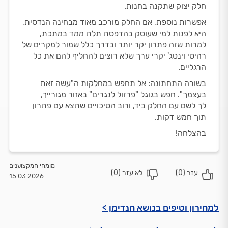
חלק יצוק שתקנה בחנות.
אפשרות נוספת, אם החלק מורכב מאוד מבחינה הנדסית,
היא לפנות למי שעוסק בהדפסת תלת ממד במתכת,
למרות שזה פתרון יקר יותר ובדרך כלל שמור למקרים של
רהיטי וינטג' יקרי ערך שלא רוצים להחליף להם את כל
הרגליים.
בשורה התחתונה: אל תחפש במחלקות ה"עשה זאת
בעצמך". חפש בגוגל "פרזול לנגרים" באזור מגורייך,
לך לשם עם החלק ביד, ורוב הסיכויים שתצא עם פתרון
תוך חמש דקות.
בהצלחה!
מומחי המקצוענים
עזר (
0
)
לא עזר (
0
)
15.03.2026
למחירון וטיפים בנושא הנדימן >