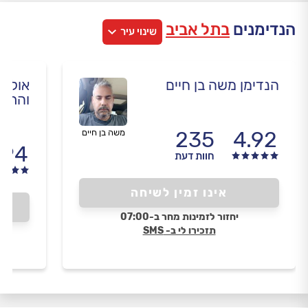
הנדימנים
בתל אביב
שינוי עיר
הנדימן משה בן חיים
אול אי
והרכ
235
4.92
משה בן חיים
.94
חוות דעת
אינו זמין לשיחה
יחזור לזמינות מחר ב-07:00
תזכירו לי ב- SMS