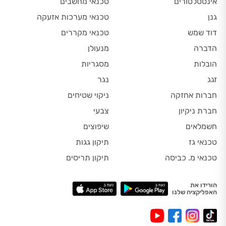
אינסטלטורים
טכנאי מחשבים
גנן
טכנאי מערכות אזעקה
דוד שמש
טכנאי מקררים
הדברה
מנעולן
הובלות
מסגריות
זגג
נגר
חברות אחזקה
ניקוי שטיחים
חברת ניקיון
צבעי
חשמלאים
שיפוצים
טכנאי גז
תיקון גגות
טכנאי מ. כביסה
תיקון תריסים
הורידו את
האפליקציה שלנו