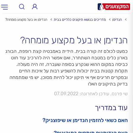
וע
הנדימן
מדריכים בנושא תיקונים כלליים בבית
הנדימן או בעל מקצוע מומחה?
תחום:
תחום
הנדימן או בעל מקצוע מומחה?
עיר:
תל אביב, חיפה…
עיר
כמעט לכולם זה קורה בבית. הידית באמבטיה קצת רופפת, הבורג
בארון כלים במטבח השתחרר, ואם אפשר היה להרכיב עוד חוט
כביסה במקום ההוא שנקרע בסופה שעברה, זה היה מעולה.
תקלות קטנות בבית יכולות להשפיע רבות על איכות החיים
ובמקרים חריגים אף אי תיקון יכול להיות מסוכן. יש מי שמתמחה
בדיוק בתיקונים האלו
שי פרנס, עודכן לאחרונה: 07.09.2022
עוד במדריך
האם כשאי להזמין הנדימן או שיפוצניק?