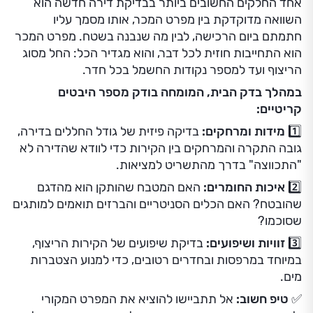
אחד החלקים החשובים ביותר בבדיקת דירה חדשה הוא
השוואה מדוקדקת בין מפרט המכר, אותו מסמך עליו
חתמתם ביום הרכישה, לבין מה שנבנה בשטח. מפרט המכר
הוא התחייבות חוזית לכל דבר, והוא מגדיר הכל: החל מסוג
הריצוף ועד למספר נקודות החשמל בכל חדר.
במהלך בדק הבית, המומחה בודק מספר היבטים
קריטיים:
1️⃣ מידות ומרחקים:
בדיקה פיזית של גודל החללים בדירה,
גובה התקרה והמרחקים בין הקירות כדי לוודא שהדירה לא
"התכווצה" בדרך מהתשריט למציאות.
2️⃣ איכות החומרים:
האם המטבח שהותקן הוא מהדגם
שהובטח? האם הכלים הסניטריים והברזים תואמים למותגים
שסוכמו?
3️⃣ זוויות ושיפועים:
בדיקת שיפועים של הקירות הריצוף,
במיוחד במרפסות ובחדרים רטובים, כדי למנוע הצטברות
מים.
✅ טיפ חשוב:
אל תתביישו להוציא את המפרט המקורי