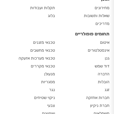
מחירונים
תקלות ועבודות
שאלות ותשובות
בלוג
מדריכים
תחומים פופולריים
איטום
טכנאי מזגנים
אינסטלטורים
טכנאי מחשבים
גנן
טכנאי מערכות אזעקה
דוד שמש
טכנאי מקררים
הדברה
מנעולן
הובלות
מסגריות
זגג
נגר
חברות אחזקה
ניקוי שטיחים
חברת ניקיון
צבעי
חשמלאים
שיפוצים