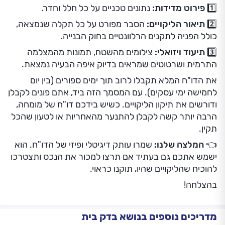
1️⃣ פירוט מדידות:
נתונים טכניים על כל חלל וחדר.
2️⃣ תיאור הליקויים:
הסבר מפורט על כל תקלה שנמצאה,
כולל הפניה לתקנים הרלוונטיים בחוק הבנייה.
3️⃣ תיעוד ויזואלי:
צילומים מהשטח, תמונות מהמצלמה
התרמית ושרטוטים שמראים בדיוק איפה הבעיה נמצאת.
את הדו"ח המלא תקבלו לרוב תוך ימים ספורים (בין יום
לחמישה ימי עסקים). עם המסמך הזה ביד, אתם פונים לקבלן
ודורשים את תיקון הליקויים. כשיש בידכם דו"ח של מומחה,
הרבה יותר קשה לקבלן להתנער מהאחריות או לטעון שהכל
תקין.
👈 המלצה שלנו:
שמרו עותק דיגיטלי ופיזי של הדו"ח. הוא
ישמש אתכם גם בעתיד אם תרצו למכור את הנכס ותצטרכו
להוכיח שהליקויים שהיו, תוקנו כראוי.
בהצלחה!
מדריכים נוספים בנושא בדק בית