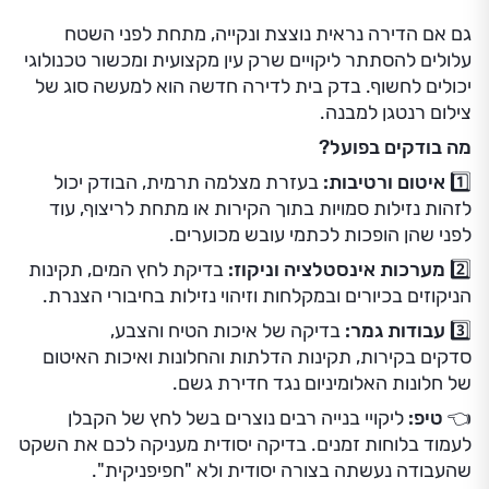
גם אם הדירה נראית נוצצת ונקייה, מתחת לפני השטח
עלולים להסתתר ליקויים שרק עין מקצועית ומכשור טכנולוגי
יכולים לחשוף. בדק בית לדירה חדשה הוא למעשה סוג של
צילום רנטגן למבנה.
מה בודקים בפועל?
1️⃣ איטום ורטיבות:
בעזרת מצלמה תרמית, הבודק יכול
לזהות נזילות סמויות בתוך הקירות או מתחת לריצוף, עוד
לפני שהן הופכות לכתמי עובש מכוערים.
2️⃣ מערכות אינסטלציה וניקוז:
בדיקת לחץ המים, תקינות
הניקוזים בכיורים ובמקלחות וזיהוי נזילות בחיבורי הצנרת.
3️⃣ עבודות גמר:
בדיקה של איכות הטיח והצבע,
סדקים בקירות, תקינות הדלתות והחלונות ואיכות האיטום
של חלונות האלומיניום נגד חדירת גשם.
👈 טיפ:
ליקויי בנייה רבים נוצרים בשל לחץ של הקבלן
לעמוד בלוחות זמנים. בדיקה יסודית מעניקה לכם את השקט
שהעבודה נעשתה בצורה יסודית ולא "חפיפניקית".