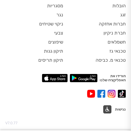
הובלות
מסגריות
זגג
נגר
חברות אחזקה
ניקוי שטיחים
חברת ניקיון
צבעי
חשמלאים
שיפוצים
טכנאי גז
תיקון גגות
טכנאי מ. כביסה
תיקון תריסים
הורידו את
האפליקציה שלנו
נגישות
V7.0.77