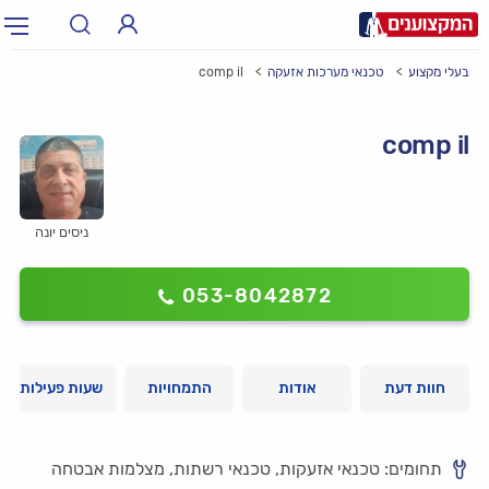
בעלי מקצוע
טכנאי מערכות אזעקה
comp il
תחום:
אינסטלטור, חשמלאי…
תחום
comp il
עיר:
תל אביב, חיפה…
עיר
ניסים יונה
053-8042872
חוות דעת
אודות
התמחויות
שעות פעילות
תחומים: טכנאי אזעקות, טכנאי רשתות, מצלמות אבטחה