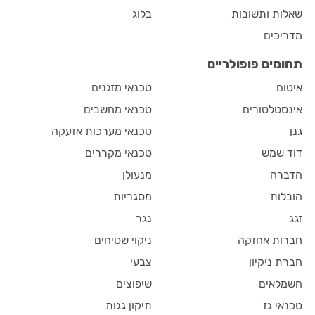
שאלות ותשובות
בלוג
מדריכים
תחומים פופולריים
איטום
טכנאי מזגנים
אינסטלטורים
טכנאי מחשבים
גנן
טכנאי מערכות אזעקה
דוד שמש
טכנאי מקררים
הדברה
מנעולן
הובלות
מסגריות
זגג
נגר
חברות אחזקה
ניקוי שטיחים
חברת ניקיון
צבעי
חשמלאים
שיפוצים
טכנאי גז
תיקון גגות