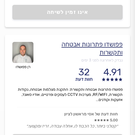
אינו זמין לשיחה
פפושדו פתרונות אבטחה
ותקשרות
נבדק לאחרונה לפני 3 ימים
רן פפושדו
32
4.91
חוות דעת
פפושדו פתרונות אבטחה ותקשורת: התקנת מצלמות אבטחה, נקודות
תקשורת, RF/WIFI, מערכות CCTV לעסקים ופרטיים, אודיו סאונד,
אזעקות וקודנים...
חוות דעת של אסי מראשון לציון
5.00
״קטלני ביותר, כל הכבוד לו, אחלה עבודה, זריז ומקצועי.״