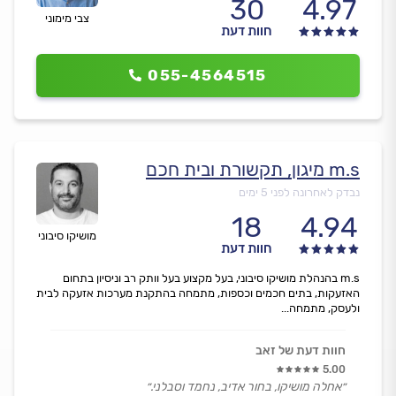
30
4.97
צבי מימוני
חוות דעת
055-4564515
m.s מיגון, תקשורת ובית חכם
נבדק לאחרונה לפני 5 ימים
18
4.94
מושיקו סיבוני
חוות דעת
m.s בהנהלת מושיקו סיבוני, בעל מקצוע בעל וותק רב וניסיון בתחום
האזעקות, בתים חכמים וכספות, מתמחה בהתקנת מערכות אזעקה לבית
ולעסק, מתמחה...
חוות דעת של זאב
5.00
״אחלה מושיקו, בחור אדיב, נחמד וסבלני.״