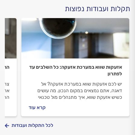
תקלות ועבודות נפוצות
אזעקות שווא במערכת אזעקה: כל השלבים עד
התקנ
לפתרון
יש לכם אזעקות שווא במערכת אזעקה? אל
צריכי
דאגה, אתם נמצאים במקום הנכון. מה עושים
אתכם 
כשיש אזעקת שווא, איך מתנהלים מול טכנאי
התקנ
מערכות האזעקה וכמה עולה התיקון? כל
הטכנ
קרא עוד
התשובות לפניכם.
כל הת
לכל התקלות ועבודות