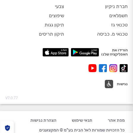
חברת ניקיון
צבעי
חשמלאים
שיפוצים
טכנאי גז
תיקון גגות
טכנאי מ. כביסה
תיקון תריסים
הורידו את
האפליקציה שלנו
נגישות
V7.0.77
מפת אתר
תנאי שימוש
הצהרת נגישות
כל הזכויות שמורות לאל הבית בע"מ © המקצוענים