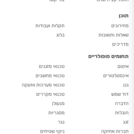
תוכן
מחירונים
תקלות ועבודות
שאלות ותשובות
בלוג
מדריכים
תחומים פופולריים
איטום
טכנאי מזגנים
אינסטלטורים
טכנאי מחשבים
גנן
טכנאי מערכות אזעקה
דוד שמש
טכנאי מקררים
הדברה
מנעולן
הובלות
מסגריות
זגג
נגר
חברות אחזקה
ניקוי שטיחים