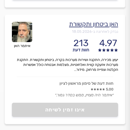
האן ביטחון ותקשורת
נבדק לאחרונה ב-
18.05.2026
213
4.97
איתמר האן
חוות דעת
יעוץ, מכירה, התקנה ושירות מערכות בקרה, ביטחון ותקשורת. התקנת
מערכות אזעקה קווית ואלחוטיות, מצלמות אבטחה כולל אפשרות
הקלטה וצפייה מרחוק. מידור...
חוות דעת של סימון מראשון לציון
5.00
״איתמר היה מצויין, ממש בסדר גמור.״
אינו זמין לשיחה