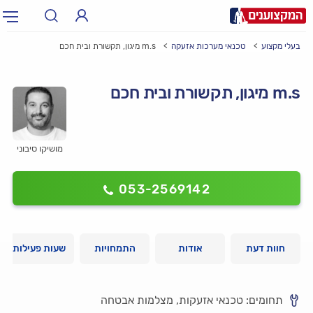
בעלי מקצוע
טכנאי מערכות אזעקה
m.s מיגון, תקשורת ובית חכם
תחום:
אינסטלטור, חשמלאי…
תחום
m.s מיגון, תקשורת ובית חכם
עיר:
תל אביב, חיפה…
עיר
מושיקו סיבוני
053-2569142
חוות דעת
אודות
התמחויות
שעות פעילות
תחומים: טכנאי אזעקות, מצלמות אבטחה