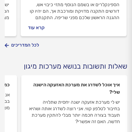
הספינקלרים או בשמם הנוסף מתזי כיבוי אש,
ישנם 
דורשים התקנה מדויקת ומורכבת אך, הם יהיו קו
המשת
ההגנה הראשון שלכם מפני שריפה. התקנתם
מצלמ
נחשבת לארוכה ויקרה אך, לעיתים היא מחייבת.
אוויר
קרא עוד
אילו סוגי מתזים קיימים, איך הם פועלים, מה כולל
והיוצ
תהליך ההתקנה ומה ישפיע על המחיר? כל
התשובות.
לכל המדריכים
שאלות ותשובות בנושא מערכות מיגון
איך אוכל לשדרג את מערכת האזעקה הישנה
כמה ז
שלי?
אנו ע
יש לי מערכת אזעקה ישנה יחסית שתלויה
משפחו
בחיבור לטלפון קווי. אני רוצה לשדרג אותה ושהיא
תעבוד בצורה חכמה יותר מבלי להתקין מערכת
חדשה. האם זה אפשרי?