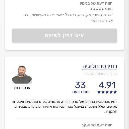
חוות דעת של בנימין
5.00
״רציני, הגיע בזמן, דייק, התנהל באחריות ובמקצועיות, היה
אדיב ושירותי.״
אינו זמין לשיחה
רוזין טכנולוגיה
נבדק לאחרונה אתמול
33
4.91
ארקדי רוזין
חוות דעת
רוזין טכנולוגיה בניהולו של ארקדי זורין, מתמחים בפתרונות מיגון ואבטחה
מקיפים, כולל מצלמות במעגל סגור ומערכות אזעקה מובילות. מבטיחים
התקנה...
חוות דעת של יעקב