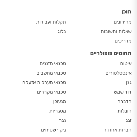
תוכן
מחירונים
תקלות ועבודות
שאלות ותשובות
בלוג
מדריכים
תחומים פופולריים
איטום
טכנאי מזגנים
אינסטלטורים
טכנאי מחשבים
גנן
טכנאי מערכות אזעקה
דוד שמש
טכנאי מקררים
הדברה
מנעולן
הובלות
מסגריות
זגג
נגר
חברות אחזקה
ניקוי שטיחים