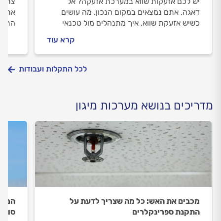
יש לכם אזעקות שווא במערכת אזעקה? אל
צריכי
דאגה, אתם נמצאים במקום הנכון. מה עושים
אתכם 
כשיש אזעקת שווא, איך מתנהלים מול טכנאי
התקנ
מערכות האזעקה וכמה עולה התיקון? כל
הטכנ
קרא עוד
התשובות לפניכם.
כל הת
לכל התקלות ועבודות
מדריכים בנושא מערכות מיגון
מכבים את האש: כל מה שצריך לדעת על
המדר
התקנת ספרינקלרים
סוגים