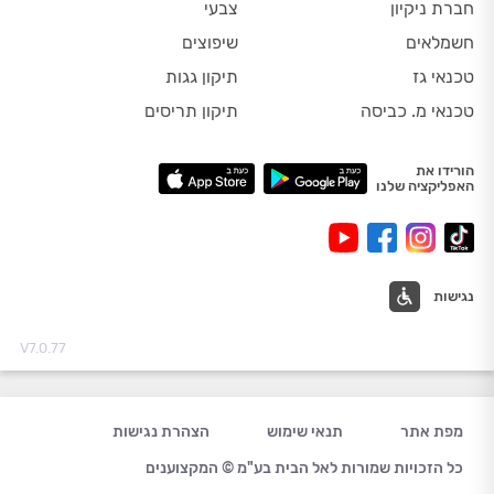
חברת ניקיון
צבעי
חשמלאים
שיפוצים
טכנאי גז
תיקון גגות
טכנאי מ. כביסה
תיקון תריסים
הורידו את
האפליקציה שלנו
נגישות
V7.0.77
מפת אתר
תנאי שימוש
הצהרת נגישות
כל הזכויות שמורות לאל הבית בע"מ © המקצוענים