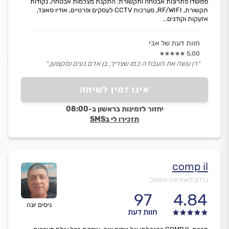
פפושדו פתרונות אבטחה ותקשורת: התקנת מצלמות אבטחה, נקודות
תקשורת, RF/WIFI, מערכות CCTV לעסקים ופרטיים, אודיו סאונד,
אזעקות וקודנים...
חוות דעת של אבי
5.00
״רן עשה את העבודה כמו שצריך, בן אדם נעים ומקצוען.״
אינו זמין לשיחה
יחזור לזמינות בראשון ב-08:00
תזכירו לי בSMS
comp il
נבדק לאחרונה אתמול
97
4.84
ניסים יונה
חוות דעת