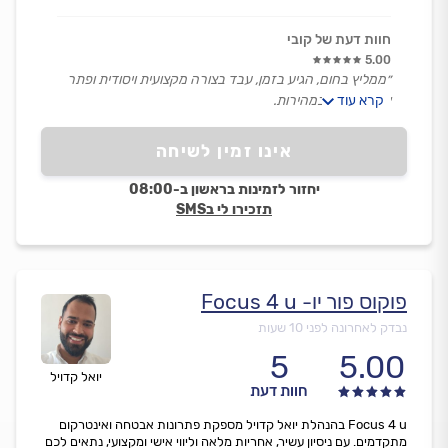
חוות דעת של קובי
5.00
״ממליץ בחום, הגיע בזמן, עבד בצורה מקצועית ויסודית ופתר
קרא עוד
את התקלה במהירות.
היה מאוד אדיב ונעים.
שירות מצוין.״
אינו זמין לשיחה
יחזור לזמינות בראשון ב-08:00
תזכירו לי בSMS
פוקוס פור יו- Focus 4 u
נבדק לאחרונה לפני 10 שעות
5
5.00
יואל קדויל
חוות דעת
Focus 4 u בהנהלת יואל קדויל מספקת פתרונות אבטחה ואינטרקום
מתקדמים. עם ניסיון עשיר, אחריות מלאה וליווי אישי ומקצועי, נתאים לכם