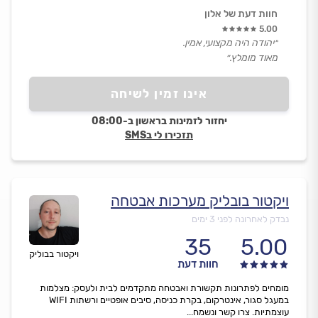
חוות דעת של אלון
5.00
״יהודה היה מקצועי, אמין.
מאוד מומלץ.״
אינו זמין לשיחה
יחזור לזמינות בראשון ב-08:00
תזכירו לי בSMS
ויקטור בובליק מערכות אבטחה
נבדק לאחרונה לפני 3 ימים
35
5.00
ויקטור בבוליק
חוות דעת
מומחים לפתרונות תקשורת ואבטחה מתקדמים לבית ולעסק: מצלמות
במעגל סגור, אינטרקום, בקרת כניסה, סיבים אופטיים ורשתות WIFI
עוצמתיות. צרו קשר ונשמח...