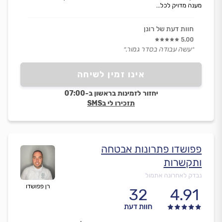
מענה מדויק לכל...
חוות דעת של רונן
5.00
״עשה עבודה בסדר גמור.״
אינו זמין לשיחה
יחזור לזמינות בראשון ב-07:00
תזכירו לי בSMS
פפושדו פתרונות אבטחה
ותקשרות
נבדק לאחרונה אתמול
רן פפושדו
32
4.91
חוות דעת