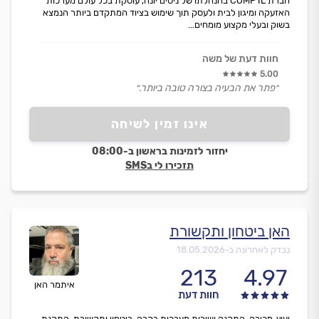
חברת COMP IL בהנהלתו של ניסים יונה, עוסקת בכל עולם מערכות
האזעקה ומיגון לבית ולעסק תוך שימוש בציוד המתקדם ביותר הנמצא
בשוק ובעלי מקצוע מומחים...
חוות דעת של משה
5.00
״פתר את הבעיה בצורה טובה ביותר.״
אינו זמין לשיחה
יחזור לזמינות בראשון ב-08:00
תזכירו לי בSMS
האן ביטחון ותקשורת
נבדק לאחרונה ב-
18.05.2026
213
4.97
איתמר האן
חוות דעת
יעוץ, מכירה, התקנה ושירות מערכות בקרה, ביטחון ותקשורת. התקנת