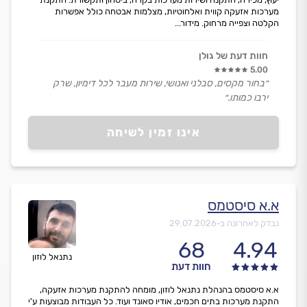
מערכות אזעקה קווית ואלחוטיות, מצלמות אבטחה כולל אפשרות
הקלטה וצפייה מרחוק. מידור...
חוות דעת של גולן
5.00
״בחור מקסים, סבלני ואנושי, שירות מעבר לכל דימיון, שרק
ירבו כמותו.״
אינו זמין לשיחה
א.א סיסטמס
נבדק לאחרונה ב-
29.07.2026
68
4.94
נתנאל לוזון
חוות דעת
א.א סיסטמס בהנהלת נתנאל לוזון, מומחה להתקנת מערכות אזעקה,
התקנת מערכות בתים חכמים, אודיו סאונד ועוד. כל העבודות מבוצעות ע'י