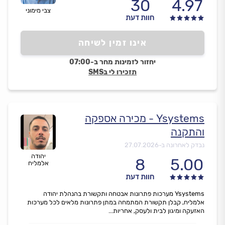
30
4.97
צבי מימוני
חוות דעת
אינו זמין לשיחה
יחזור לזמינות מחר ב-07:00
תזכירו לי בSMS
Ysystems - מכירה אספקה
והתקנה
נבדק לאחרונה ב-
27.07.2026
יהודה
8
5.00
אלמליח
חוות דעת
Ysystems מערכות פתרונות אבטחה ותקשורת בהנהלת יהודה
אלמליח, קבלן תקשורת המתמחה במתן פתרונות מלאים לכל מערכות
האזעקה ומיגון לבית ולעסק, אחריות...