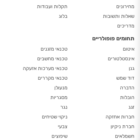
מחירונים
תקלות ועבודות
שאלות ותשובות
בלוג
מדריכים
תחומים פופולריים
איטום
טכנאי מזגנים
אינסטלטורים
טכנאי מחשבים
גנן
טכנאי מערכות אזעקה
דוד שמש
טכנאי מקררים
הדברה
מנעולן
הובלות
מסגריות
זגג
נגר
חברות אחזקה
ניקוי שטיחים
חברת ניקיון
צבעי
חשמלאים
שיפוצים