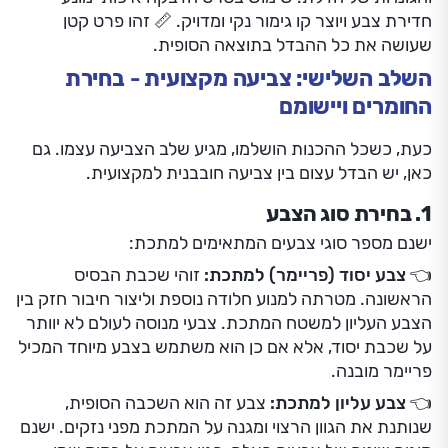
חדירת צבע ויוצר קו גימור נקי ומדויק. 📏 זהו פרט קטן
שעושה את כל ההבדל בתוצאה הסופית.
השלב השלישי: צביעה מקצועית - בחירת
החומרים ויישומם
כעת, כשכל ההכנות הושלמו, מגיע שלב הצביעה עצמו. גם
כאן, יש הבדל עצום בין צביעה חובבנית למקצועית.
1. בחירת סוג הצבע
ישנם מספר סוגי צבעים המתאימים למתכת:
👈 צבע יסוד (פריימר) למתכת:
זוהי שכבת הבסיס
הראשונה. מטרתה למנוע חלודה נוספת וליצור חיבור חזק בין
הצבע העליון למשטח המתכת. צבעי מנוסה לעולם לא יוותר
על שכבת יסוד, אלא אם כן הוא משתמש בצבע מיוחד המכיל
פריימר מובנה.
👈 צבע עליון למתכת:
צבע זה הוא השכבה הסופית,
שנותנת את הגוון הרצוי ומגנה על המתכת מפני נזקים. ישנם