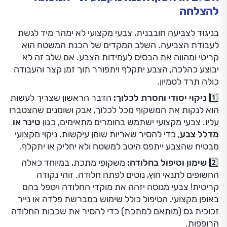
להצלחה
בניגוד לצביעה חובבנית, צבעי מקצועי לא ימהר מיד לגשת
לעבודת הצביעה. השלב המקדים של הכנת המשטח הוא
קריטי ומהווה את הבסיס לעמידות הצבע. אם שלב זה לא
יבוצע כהלכה, הצבע יתקלף ויתפורר תוך זמן קצר והעבודה
כולה תרד לטמיון.
1️⃣ ניקוי יסודי והסרת לכלוך:
הדבר הראשון שצריך לעשות
הוא לנקות את המשקוף מכל לכלוך, אבק ושומנים שהצטברו
עליו. צבעי מקצועי ישתמש בחומרים מתאימים, כגון
טינר או
מדלל צבע
, כדי להסיר שאריות שומן עיקשות. ניקוי מקצועי
מבטיח שהצבע ייתפס היטב למשטח ולא יחליק או יתקלף.
2️⃣ שימון וטיפול בחלודה:
משקופי מתכת, במיוחד כאלה
החשופים לתנאי חוץ, נוטים לפתח חלודה. זוהי נקודה
קריטית! צבעי מנוסה יזהה את מוקדי החלודה ויטפל בהם
באופן מקצועי. הטיפול כולל שימוש במברשת פלדה או נייר
זכוכית גס (מותאם למתכת) כדי להסיר את שכבות החלודה
הרופפות.