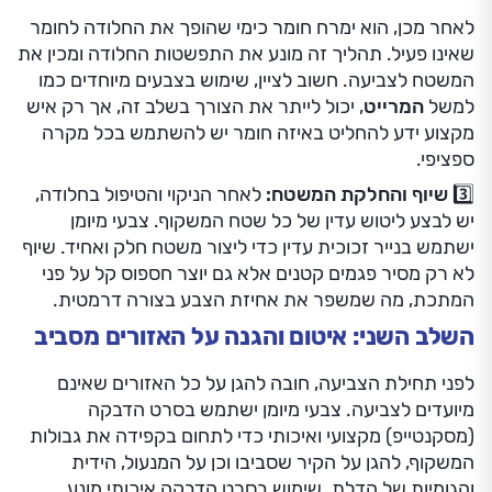
לאחר מכן, הוא ימרח חומר כימי שהופך את החלודה לחומר
שאינו פעיל. תהליך זה מונע את התפשטות החלודה ומכין את
המשטח לצביעה. חשוב לציין, שימוש בצבעים מיוחדים כמו
למשל
המרייט
, יכול לייתר את הצורך בשלב זה, אך רק איש
מקצוע ידע להחליט באיזה חומר יש להשתמש בכל מקרה
ספציפי.
3️⃣ שיוף והחלקת המשטח:
לאחר הניקוי והטיפול בחלודה,
יש לבצע ליטוש עדין של כל שטח המשקוף. צבעי מיומן
ישתמש בנייר זכוכית עדין כדי ליצור משטח חלק ואחיד. שיוף
לא רק מסיר פגמים קטנים אלא גם יוצר חספוס קל על פני
המתכת, מה שמשפר את אחיזת הצבע בצורה דרמטית.
השלב השני: איטום והגנה על האזורים מסביב
לפני תחילת הצביעה, חובה להגן על כל האזורים שאינם
מיועדים לצביעה. צבעי מיומן ישתמש בסרט הדבקה
(מסקנטייפ) מקצועי ואיכותי כדי לתחום בקפידה את גבולות
המשקוף, להגן על הקיר שסביבו וכן על המנעול, הידית
והגומיות של הדלת. שימוש בסרט הדבקה איכותי מונע