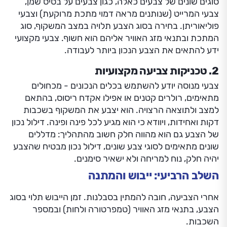
סוגים שונים של צבעים כאלה, כגון צבעים על בסיס שמן,
צבעי המרייט (שנותנים מראה דמוי מתכת מרוקעת) וצבעי
פוליאוריתן. בחירה בסוג הצבע תלויה במצב המשקוף, סוג
המתכת ובתנאי מזג האוויר אליהם הוא חשוף. צבעי מקצועי
ידע להתאים את הצבע הנכון ביותר לעבודה.
2. טכניקות צביעה מקצועיות
צבעי מנוסה יודע להשתמש בכלים הנכונים - מכחולים
מתאימים, רולרים קטנים או אפילו אקדח ריסוס, בהתאם
למצב ולתוצאה הרצויה. הוא יצבע את המשקוף בשכבות
דקות ואחידות, ויוודא כי הוא מגיע לכל פינה ופינה. דילול נכון
של הצבע גם הוא מהווה חלק חשוב מהתהליך: מדללים
שונים מתאימים לסוגי צבע שונים, דילול נכון מבטיח שהצבע
יהיה חלק, נוח למריחה ולא ישאיר סימנים.
השלב הרביעי: ייבוש והמתנה
אחרי הצביעה, חובה להמתין בסבלנות. זמן הייבוש תלוי בסוג
הצבע, בתנאי מזג האוויר (טמפרטורה ולחות) ובמספר
השכבות.