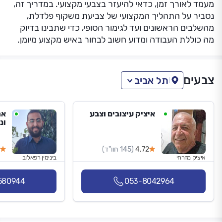
מעמד לאורך זמן, כדאי להיעזר בצבעי מקצועי. במדריך זה,
נסביר על התהליך המקצועי של צביעת משקוף פלדלת,
מהשלבים הראשונים ועד לגימור הסופי, כדי שתבינו בדיוק
מה כוללת העבודה ומדוע חשוב לבחור באיש מקצוע מיומן.
צבעים
תל אביב
איציק עיצובים וצבע
אר
ונ
4.72
(145 חוו"ד)
איציק מזרחי
בינימין רפאלוב
580944
053-8042964