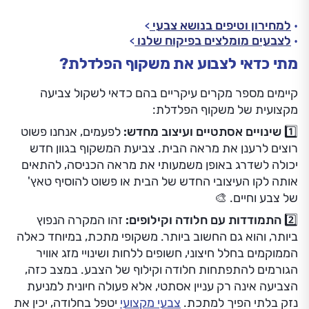
למחירון וטיפים בנושא צבעי
לצבעים מומלצים בפיקוח שלנו
מתי כדאי לצבוע את משקוף הפלדלת?
קיימים מספר מקרים עיקריים בהם כדאי לשקול צביעה
מקצועית של משקוף הפלדלת:
1️⃣ שינויים אסתטיים ועיצוב מחדש:
לפעמים, אנחנו פשוט
רוצים לרענן את מראה הבית. צביעת המשקוף בגוון חדש
יכולה לשדרג באופן משמעותי את מראה הכניסה, להתאים
אותה לקו העיצובי החדש של הבית או פשוט להוסיף טאץ'
של צבע וחיים. 🎨
2️⃣ התמודדות עם חלודה וקילופים:
זהו המקרה הנפוץ
ביותר, והוא גם החשוב ביותר. משקופי מתכת, במיוחד כאלה
הממוקמים בחלל חיצוני, חשופים ללחות ושינויי מזג אוויר
הגורמים להתפתחות חלודה וקילוף של הצבע. במצב כזה,
הצביעה אינה רק עניין אסתטי, אלא פעולה חיונית למניעת
נזק בלתי הפיך למתכת.
צבעי מקצועי
יטפל בחלודה, יכין את