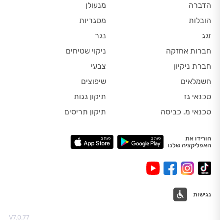
הדברה
מנעולן
הובלות
מסגריות
זגג
נגר
חברות אחזקה
ניקוי שטיחים
חברת ניקיון
צבעי
חשמלאים
שיפוצים
טכנאי גז
תיקון גגות
טכנאי מ. כביסה
תיקון תריסים
הורידו את
האפליקציה שלנו
נגישות
V7.0.77