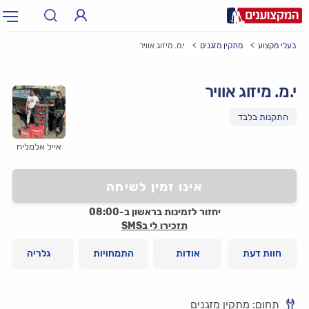
בעלי מקצוע
מתקין מזגנים
י.מ. מיזוג אוויר
תחום:
אינסטלטור, חשמלאי…
תחום
י.מ. מיזוג אוויר
עיר:
תל אביב, חיפה…
עיר
אייל אלמליח
אינו זמין לשיחה
יחזור לזמינות בראשון ב-08:00
תזכירו לי בSMS
חוות דעת
אודות
התמחויות
גלריה
תחום: מתקין מזגנים