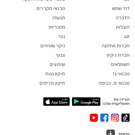
דוד שמש
טכנאי מקררים
הדברה
מנעולן
הובלות
מסגריות
זגג
נגר
חברות אחזקה
ניקוי שטיחים
חברת ניקיון
צבעי
חשמלאים
שיפוצים
טכנאי גז
תיקון גגות
טכנאי מ. כביסה
תיקון תריסים
הורידו את
האפליקציה שלנו
נגישות