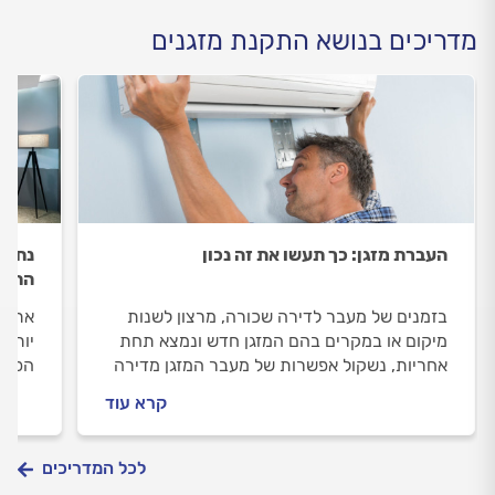
מדריכים בנושא התקנת מזגנים
העברת מזגן: כך תעשו את זה נכון
נחבא
התקנ
בזמנים של מעבר לדירה שכורה, מרצון לשנות
אתסטי
מיקום או במקרים בהם המזגן חדש ונמצא תחת
יותר:
אחריות, נשקול אפשרות של מעבר המזגן מדירה
הפתרו
אחת לאחרת. באילו מקרים מעבירים מזגן ממקום
בחדרי
קרא עוד
למקום, מה חשוב לדעת לפני הפעולה, מתי זה
תקציב
מומלץ ומתי פחות ומה כולל הליך המעבר? כל
מצדי
התשובות.
הטכני
לכל המדריכים