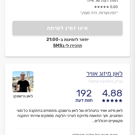
חוות דעת של איה
5.00
״זמין ושרותי, היה מצוין.״
אינו זמין לשיחה
יחזור לזמינות ב-21:00
תזכירו לי בSMS
לאון מיזוג אוויר
נבדק לאחרונה אתמול
192
4.88
לאון גרשונקו
חוות דעת
לאון מיזוג אוויר בהנהלתו של לאון גרשונקו, מתמחים בהתקנת כל סוגי
המזגנים, תוך התאמה מדויקת לצרכי הלקוח. מספקים שירותי התקנה
מקצועיים הכוללים...