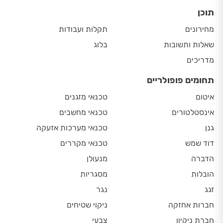
תוכן
מחירונים
תקלות ועבודות
שאלות ותשובות
בלוג
מדריכים
תחומים פופולריים
איטום
טכנאי מזגנים
אינסטלטורים
טכנאי מחשבים
גנן
טכנאי מערכות אזעקה
דוד שמש
טכנאי מקררים
הדברה
מנעולן
הובלות
מסגריות
זגג
נגר
חברות אחזקה
ניקוי שטיחים
חברת ניקיון
צבעי