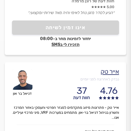
חוות דעת של רונן מרמלה
5.00
״הגיע לסדר מזגן נוזל לאימי והיה מאד שירותי ומקצועי.״
אינו זמין לשיחה
יחזור לזמינות מחר ב-08:00
תזכירו לי בSMS
אייר טק
נבדק לאחרונה לפני יומיים
37
4.76
דניאל בר און
חוות דעת
אייר טק - פתרונות מיזוג מתקדמים למגזר הפרטי והעסקי באזור המרכז
והשרון בניהול דניאל בר-און. מתמחים במערכות VRF, מיני מרכזי ועיליים.
אנו...