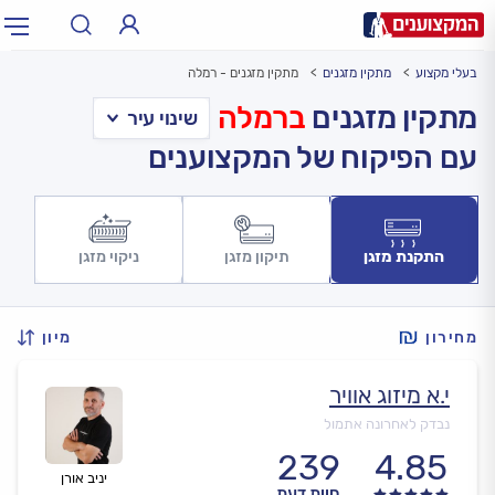
בעלי מקצוע
מתקין מזגנים
מתקין מזגנים - רמלה
תחום:
אינסטלטור, חשמלאי…
תחום
מתקין מזגנים
ברמלה
עם הפיקוח של המקצוענים
עיר:
תל אביב, חיפה…
עיר
התקנת מזגן
תיקון מזגן
ניקוי מזגן
מחירון
מיון
י.א מיזוג אוויר
נבדק לאחרונה אתמול
239
4.85
יניב אורן
חוות דעת