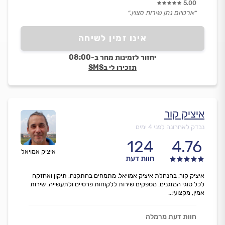
5.00
״ארטיום נתן שירות מצוין.״
אינו זמין לשיחה
יחזור לזמינות מחר ב-08:00
תזכירו לי בSMS
איציק קור
נבדק לאחרונה לפני 4 ימים
124
4.76
איציק אמויאל
חוות דעת
איציק קור, בהנהלת איציק אמויאל. מתמחים בהתקנה, תיקון ואחזקה
לכל סוגי המזגנים. מספקים שירות ללקוחות פרטיים ולתעשייה. שירות
אמין, מקצועי...
חוות דעת מרמלה