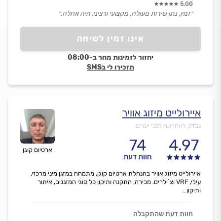
5.00
״זמין, נתן שירות מעולה, מקצועי ורציני, היה אחלה.״
אינו זמין לשיחה
יחזור לזמינות מחר ב-08:00
תזכירו לי בSMS
איירולייט מיזוג אוויר
נבדק לאחרונה לפני יומיים
74
4.97
ארטיום קוגן
חוות דעת
איירולייט מיזוג אוויר בהנהלת ארטיום קוגן, מתמחה במזגן מיני מרכזי,
עילי, VRF וצ`ילרים. מכירה, התקנה ותיקון כל סוגי המזגנים, איתור
ותיקון...
חוות דעת שהתקבלה