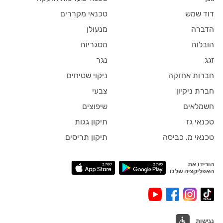
דוד שמש
טכנאי מקררים
הדברה
מנעולן
הובלות
מסגריות
זגג
נגר
חברות אחזקה
ניקוי שטיחים
חברת ניקיון
צבעי
חשמלאים
שיפוצים
טכנאי גז
תיקון גגות
טכנאי מ. כביסה
תיקון תריסים
הורידו את
האפליקציה שלנו
נגישות