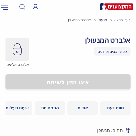
בעלי מקצוע
מנעולן
אלברט המנעולן
תחום:
אינסטלטור, חשמלאי…
תחום
אלברט המנעולן
עיר:
תל אביב, חיפה…
עיר
אלברט אליאסי
אינו זמין לשיחה
חוות דעת
אודות
התמחויות
שעות פעילות
תחום: מנעולן