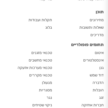
תוכן
מחירונים
תקלות ועבודות
שאלות ותשובות
בלוג
מדריכים
תחומים פופולריים
איטום
טכנאי מזגנים
אינסטלטורים
טכנאי מחשבים
גנן
טכנאי מערכות אזעקה
דוד שמש
טכנאי מקררים
הדברה
מנעולן
הובלות
מסגריות
זגג
נגר
חברות אחזקה
ניקוי שטיחים