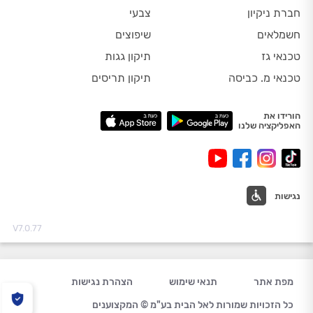
חברת ניקיון
צבעי
חשמלאים
שיפוצים
טכנאי גז
תיקון גגות
טכנאי מ. כביסה
תיקון תריסים
הורידו את
האפליקציה שלנו
נגישות
V7.0.77
מפת אתר
תנאי שימוש
הצהרת נגישות
כל הזכויות שמורות לאל הבית בע"מ © המקצוענים