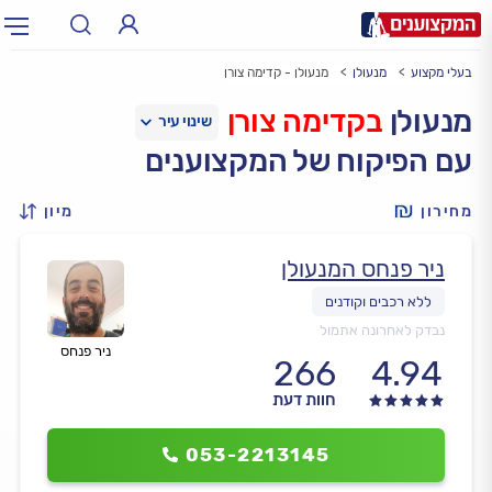
בעלי מקצוע
מנעולן
מנעולן - קדימה צורן
תחום:
אינסטלטור, חשמלאי…
תחום
מנעולן
בקדימה צורן
עם הפיקוח של המקצוענים
עיר:
תל אביב, חיפה…
עיר
מחירון
מיון
ניר פנחס המנעולן
נבדק לאחרונה אתמול
ניר פנחס
266
4.94
חוות דעת
053-2213145