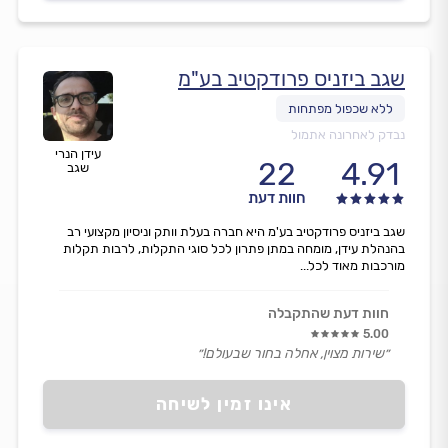
שגב ביזניס פרודקטיב בע"מ
נבדק לאחרונה אתמול
עידן הנרי
22
4.91
שגב
חוות דעת
שגב ביזניס פרודקטיב בע'מ היא חברה בעלת וותק וניסיון מקצועי רב
בהנהלת עידן, מומחה במתן פתרון לכל סוגי התקלות, לרבות תקלות
מורכבות מאוד לכל...
חוות דעת שהתקבלה
5.00
״שירות מצוין, אחלה בחור שבעולם!״
אינו זמין לשיחה