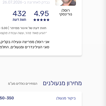
נבדק לאחרונה ב-
26.07.2026
רוסלן
432
4.95
נורינסקי
חוות דעת
חוות דעת של איגור ממיתר
5.00
״הגיע מאוד מהר, עשה עבודה מקצועי
סוגי הצילינדרים ומנעולים, החלפת
מחירון מנעולנים
המחירים כוללים מע”מ
ביקור מנעולן
250-350