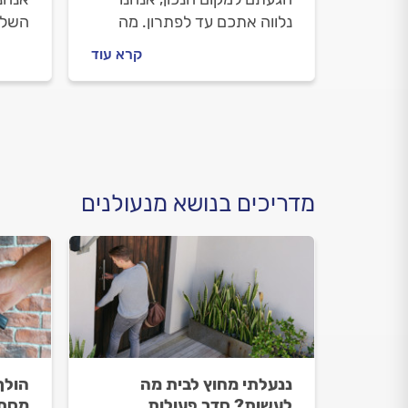
נלווה אתכם עד לפתרון. מה
השלב
חשוב לדעת על פריצת דלת
לא פ
קרא עוד
כניסה, איך מתנהלים מול
מתנה
המנעולן וכמה תעלה פריצת
תעלה
דלת כניסה? כל התשובות
לפני
לפניכם.
מדריכים בנושא מנעולנים
ננעלתי מחוץ לבית מה
הולך
לעשות? סדר פעולות
מסתו