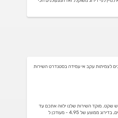
יין לפי דירוג משוקלל ואז המנעולנים הכי
קם הוצאנו מהמקצוענים לצמיתות עקב אי עמידה בסטנדרט השירות
אש שקט. מוקד השירות שלנו ילווה אתכם עד
לסיום העבודה. באתר מופיעים רק פורצי מנעולים שבדקנו עם 587 חוות דעת מאומתות על פריצת דלתות ומנעולים, בדירוג ממוצע של 4.95 - מעודכן ל