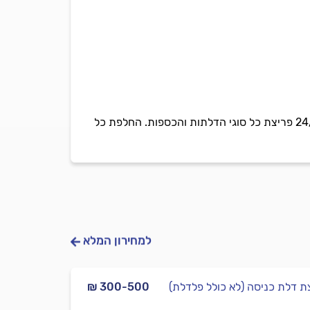
אני רוסלן מפריצה ונעילה בקליק, מנעולן מורשה בעל תעודת יושר משטרתית. עובד בכל איזור הדרום, 24/7 פריצת כל סוגי הדלתות והכספות. החלפת כל
למחירון המלא
ת דלת כניסה (לא כולל פלדלת)
₪ 300-500