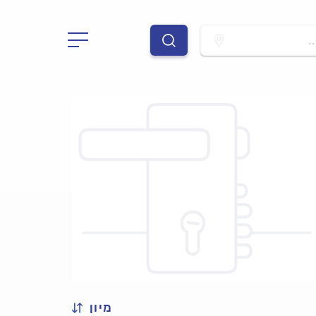
.
מיון