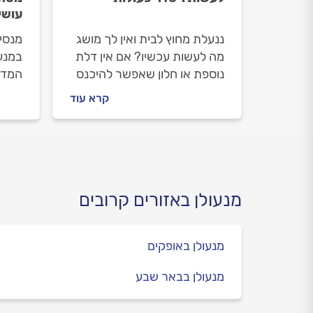
עושי
ננעלת מחוץ לבית ואין לך מושג
מנסי
מה לעשות עכשיו? אם אין דלת
במנע
נוספת או חלון שאפשר להיכנס
המדר
דרכו, בטח אם מדובר בדירה
למה ז
קרא עוד
בקומה גבוהה, יש להזמין
שמזמי
מנעולן. איזה מידע יש לספק לו
המקצ
ומה משפיע על מחיר פתיחת
הדלת? במדריך הבא.
מנעולן באזורים קרובים
מנעולן באופקים
מנעולן בבאר שבע