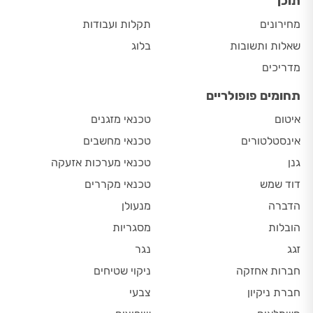
תוכן
מחירונים
תקלות ועבודות
שאלות ותשובות
בלוג
מדריכים
תחומים פופולריים
איטום
טכנאי מזגנים
אינסטלטורים
טכנאי מחשבים
גנן
טכנאי מערכות אזעקה
דוד שמש
טכנאי מקררים
הדברה
מנעולן
הובלות
מסגריות
זגג
נגר
חברות אחזקה
ניקוי שטיחים
חברת ניקיון
צבעי