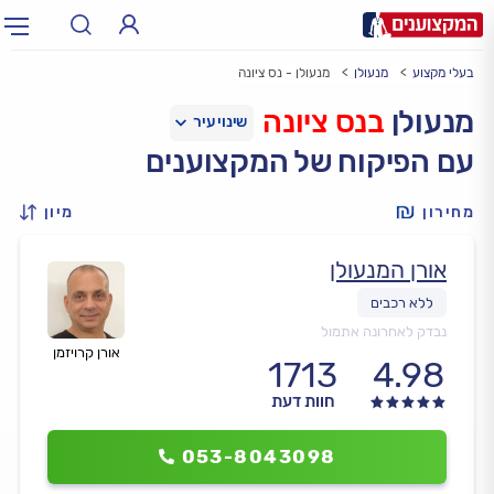
בעלי מקצוע
מנעולן
מנעולן - נס ציונה
תחום:
אינסטלטור, חשמלאי…
תחום
מנעולן
בנס ציונה
עם הפיקוח של המקצוענים
עיר:
תל אביב, חיפה…
עיר
מחירון
מיון
אורן המנעולן
נבדק לאחרונה אתמול
אורן קרויזמן
1713
4.98
חוות דעת
053-8043098