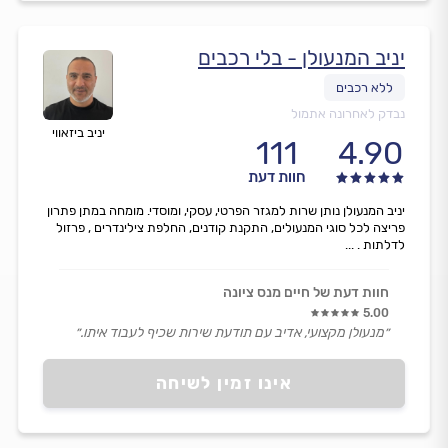
יניב המנעולן - בלי רכבים
נבדק לאחרונה אתמול
יניב ביזאווי
111
4.90
חוות דעת
יניב המנעולן נותן שרות למגזר הפרטי, עסקי, ומוסדי. מומחה במתן פתרון
פריצה לכל סוגי המנעולים, התקנת קודנים, החלפת צילינדרים , פרזול
לדלתות . ...
חוות דעת של חיים מנס ציונה
5.00
״מנעולן מקצועי, אדיב עם תודעת שירות שכיף לעבוד איתו.״
אינו זמין לשיחה