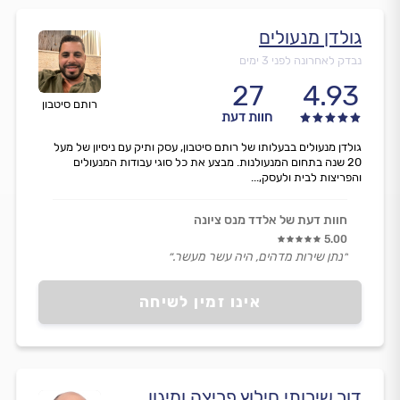
גולדן מנעולים
נבדק לאחרונה לפני 3 ימים
27
4.93
רותם סיטבון
חוות דעת
גולדן מנעולים בבעלותו של רותם סיטבון, עסק ותיק עם ניסיון של מעל
20 שנה בתחום המנעולנות. מבצע את כל סוגי עבודות המנעולים
והפריצות לבית ולעסק,...
חוות דעת של אלדד מנס ציונה
5.00
״נתן שירות מדהים, היה עשר מעשר.״
אינו זמין לשיחה
דור שירותי חילוץ פריצה ומיגון