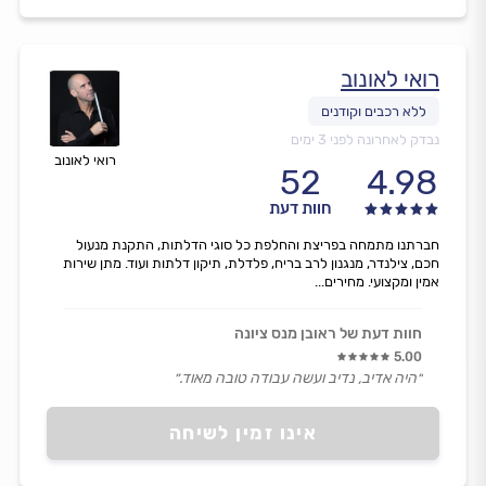
רואי לאונוב
נבדק לאחרונה לפני 3 ימים
רואי לאונוב
52
4.98
חוות דעת
חברתנו מתמחה בפריצת והחלפת כל סוגי הדלתות, התקנת מנעול
חכם, צילנדר, מנגנון לרב בריח, פלדלת, תיקון דלתות ועוד. מתן שירות
אמין ומקצועי. מחירים...
חוות דעת של ראובן מנס ציונה
5.00
״היה אדיב, נדיב ועשה עבודה טובה מאוד.״
אינו זמין לשיחה