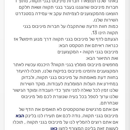
באתר שלנו תמצאו 1 חברות מיניבוס בגני תקווה, מתוך 1
חברות מיניבוס שהצגנו בעבר בגני תקווה ושאת חלקם
הוצאנו מהמקצוענים לצמיתות עקב אי עמידה בסטנדרט
השירות שלנו.
כמות חוות הדעת שהתקבלו על חברות מיניבוס בגני
תקווה הינו 13.
הגעתם לדף של מיניבוס בגני תקווה דרך מנוע חיפוש? אז
כנראה ראיתם את הטקסט הבא:
מיניבוס בגני תקווה • המקצוענים
ואת התיאור הבא:
מחפשים מיניבוס מומלץ בגני תקווה? היכנסו עכשיו לאתר
המקצוענים והזמינו מיניבוס בפיקוח שלנו, תוכלו להיעזר
בחוות דעת מאומתות על מיניבוס בגני תקווה, ולבדוק
במחירון את העלות המומלצת לעבודות. מוקד השירות
שלנו זמין לכל שאלה לפני ותוך כדי העבודה ומוקד הגישור
שלנו ערוך לטפל בכל בעיה שנוצרת לכם מול מיניבוס
שבחרתם.
אם אתם מרגישים שהטקסטים לא תואמים את הדף של
מיניבוס בגני תקווה, נודה לכם אם תעירו לנו בלינק
הבא
אם אתם רוצים להמליץ לנו על מיניבוס בגני תקווה , תוכלו
לעשות זאת בלינק המצורף לחצו
כאן