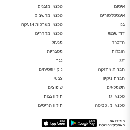
איטום
טכנאי מזגנים
אינסטלטורים
טכנאי מחשבים
גנן
טכנאי מערכות אזעקה
דוד שמש
טכנאי מקררים
הדברה
מנעולן
הובלות
מסגריות
זגג
נגר
חברות אחזקה
ניקוי שטיחים
חברת ניקיון
צבעי
חשמלאים
שיפוצים
טכנאי גז
תיקון גגות
טכנאי מ. כביסה
תיקון תריסים
הורידו את
האפליקציה שלנו