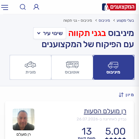
בעלי מקצוע
מיניבוס
מיניבוס - גני תקווה
תחום:
אינסטלטור, חשמלאי…
תחום
מיניבוס
בגני תקווה
עם הפיקוח של המקצוענים
עיר:
תל אביב, חיפה…
עיר
מיניבוס
אוטובוס
מונית
מיון
רן מועלם הסעות
נבדק לאחרונה ב-
26.07.2026
13
5.00
רן מועלם
חוות דעת