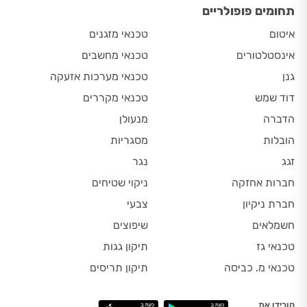
תחומים פופולריים
איטום
טכנאי מזגנים
אינסטלטורים
טכנאי מחשבים
גנן
טכנאי מערכות אזעקה
דוד שמש
טכנאי מקררים
הדברה
מנעולן
הובלות
מסגריות
זגג
נגר
חברות אחזקה
ניקוי שטיחים
חברת ניקיון
צבעי
חשמלאים
שיפוצים
טכנאי גז
תיקון גגות
טכנאי מ. כביסה
תיקון תריסים
הורידו את