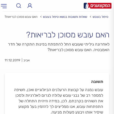
טיפול בעובש
שאלות ותשובות בנושא טיפול בעובש
האם עובש מסוכן לבריאות?
תחום:
תחום
האם עובש מסוכן לבריאות?
עיר:
תל אביב, חיפה…
עיר
לאחרונה גיליתי שעובש החל להתפתח בפינות התקרה של חדר
האמבטיה. האם עובש מסוכן לבריאות?
אביב
11.12.2019
תשובה
עובש נמנה על קבוצת הרעלנים הביולוגיים ואכן, חשיפה
למספר רב של נבגי עובש עלולה לגרום לאלרגיות ולסכן
את השוהים בקרבתם. לכן, במידה וזיהית התחלה של
התפתחות עובש, אנו ממליצים לך להזמין בעל מקצוע
שיסיר אותו ויבצע פעולות מניעה.