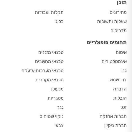
תוכן
מחירונים
תקלות ועבודות
שאלות ותשובות
בלוג
מדריכים
תחומים פופולריים
איטום
טכנאי מזגנים
אינסטלטורים
טכנאי מחשבים
גנן
טכנאי מערכות אזעקה
דוד שמש
טכנאי מקררים
הדברה
מנעולן
הובלות
מסגריות
זגג
נגר
חברות אחזקה
ניקוי שטיחים
חברת ניקיון
צבעי