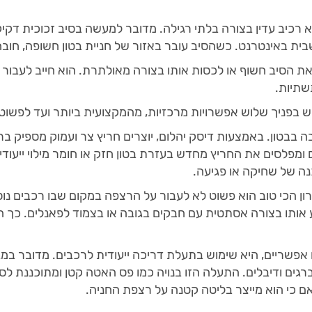
א רכיב עדין בצורה בלתי רגילה. מדובר למעשה בסיב זכוכית דקיק,
שבית באינטרנט. כשהסיב עובר באזור של חניית בטון חשופה, חוב
ת הסיב חשוף או לכסות אותו בצורה מאולתרת. הוא חייב לעבור 
שתיות.
, יש בפניך שלוש אפשרויות מרכזיות, מהמקצועית ביותר ועד לפשוט
 בבטון. באמצעות דיסק יהלום, יוצרים חריץ צר ועמוק מספיק ב
ומפלסים את החריץ מחדש בעזרת בטון חזק או חומר מילוי ייעודי. 
נה של שחיקה או פגיעה.
 הכי טוב הוא פשוט לא לעבור על הרצפה במקום שבו רכבים נוסעי
ע אותו בצורה אסתטית עם חבקים בגובה או בצמוד לפאנלים. כך
שריים, היא שימוש בתעלת דריכה ייעודית לרכבים. מדובר במגן
ברגים ודיבלים. התעלה הזו בנויה כמו פס האטה קטן ומתוכננת 
אם כי הוא מייצר בליטה קטנה על רצפת החניה.