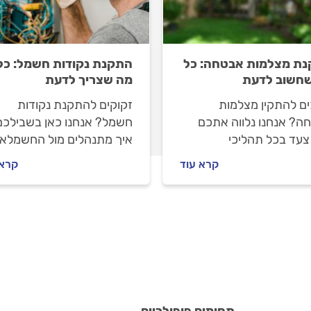
ת מצלמות אבטחה: כל
התקנת נקודות חשמל: כל
חשוב לדעת
מה שצריך לדעת
ים להתקין מצלמות
זקוקים להתקנת נקודות
ה? אנחנו נלווה אתכם
חשמל? אנחנו כאן בשבילכם
צעד בכל תהליכי
איך מתנהלים מול החשמלאי
נה. איך מתנהלים מול
לפני העבודה ובמהלכה וכמ
קרא עוד
קרא 
ן מצלמות האבטחה לפני
תעלה לכם התקנת נקודת
 עולה העבודה? כל
חשמל? קבלו את כל הטיפים
בות בפנים.
של המקצוענים.
תחומים פופולריים