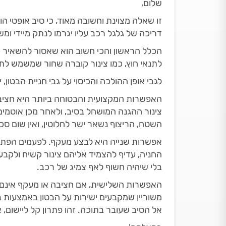
שלום,
זו שאלה מצוינת וחשובה מאוד, כי סיב אופטי הו
דריכה של גלגל רכב עליו יגרמו לנתק מיידי ומ
הכלל הראשון והכי חשוב הוא שאסור להשאיר א
לתנאי חוץ, כמו צינור קוברה שחור שמשמש לת
לגבי אופן ההולכה והכיסוי על גבי חניית הבטון
האפשרות המקצועית והבטוחה ביותר היא חציבה
צינור ההגנה המושחל בסיב, ולאחר מכן אוטמים 
השטח, הריצוף נשאר ישר לחלוטין, ואין שום סכ
אפשרות שנייה היא לבצע מעקף. לפעמים הפתרון
החניה, עדיף להצמיד אליהם צינור קשיח ולקב
בלי שיהיה חשוף לאף צמיג של רכב.
האפשרות השלישית, אם חציבה או מעקף אינם אפ
משוריין שמקבעים ישירות על הבטון באמצעות 
אל הסיב שעובר בתוכה. זהו פתרון קל ליישום, 