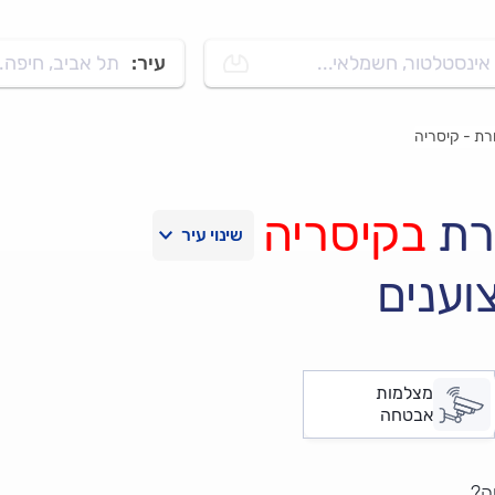
אינסטלטור, חשמלאי...
עיר:
תל אביב, חיפה..
ת - קיסריה
רת
בקיסריה
וענים
מצלמות
אבטחה
ה?