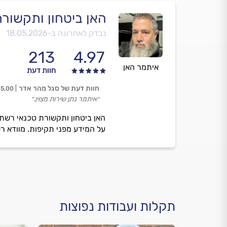
האן ביטחון ותקשור
נבדק לאחרונה ב-
18.05.2026
213
4.97
איתמר האן
חוות דעת
חוות דעת של סגל מהר אדר
5.00
״איתמר נתן שירות מצוין.״
האן ביטחון ותקשורת טכנאי רשתו
על המידע מפני תקיפות. מוודא ר
תקלות ועבודות נפוצות