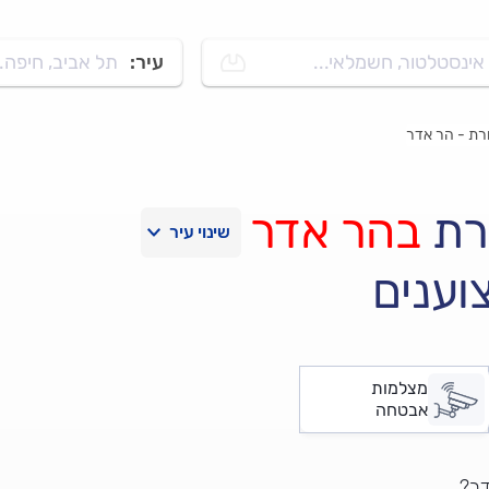
אינסטלטור, חשמלאי...
עיר:
תל אביב, חיפה..
ת - הר אדר
רת
בהר אדר
וענים
מצלמות
אבטחה
דר?