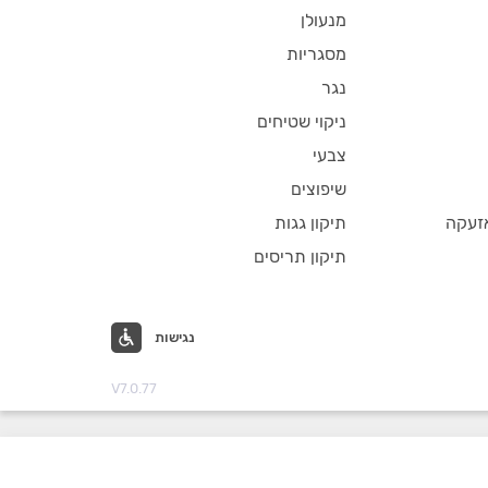
מנעולן
מסגריות
נגר
ניקוי שטיחים
צבעי
שיפוצים
זעקה
תיקון גגות
תיקון תריסים
נגישות
V7.0.77
כל הזכויות שמורות לאל הבית בע"מ © המקצוענים