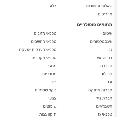
שאלות ותשובות
בלוג
מדריכים
תחומים פופולריים
איטום
טכנאי מזגנים
אינסטלטורים
טכנאי מחשבים
גנן
טכנאי מערכות אזעקה
דוד שמש
טכנאי מקררים
הדברה
מנעולן
הובלות
מסגריות
זגג
נגר
חברות אחזקה
ניקוי שטיחים
חברת ניקיון
צבעי
חשמלאים
שיפוצים
טכנאי גז
תיקון גגות