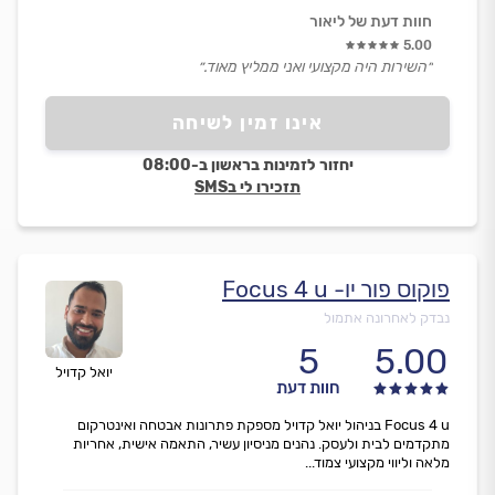
חוות דעת של ליאור
5.00
״השירות היה מקצועי ואני ממליץ מאוד.״
אינו זמין לשיחה
יחזור לזמינות בראשון ב-08:00
תזכירו לי בSMS
פוקוס פור יו- Focus 4 u
נבדק לאחרונה אתמול
5
5.00
יואל קדויל
חוות דעת
Focus 4 u בניהול יואל קדויל מספקת פתרונות אבטחה ואינטרקום
מתקדמים לבית ולעסק. נהנים מניסיון עשיר, התאמה אישית, אחריות
מלאה וליווי מקצועי צמוד...