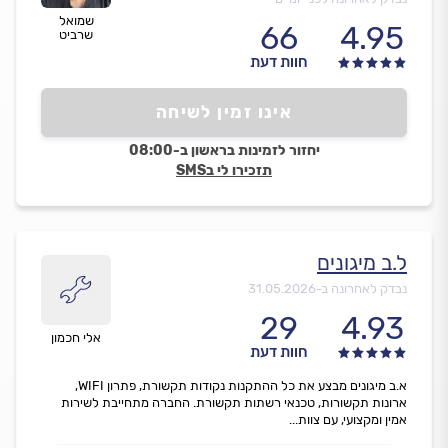
שמואל
66
4.95
שרביט
חוות דעת
אינו זמין לשיחה
יחזור לזמינות בראשון ב-08:00
תזכירו לי בSMS
ל.ב מיגונים
נבדק לאחרונה ב-
31.05.2026
29
4.93
אלי חכמון
חוות דעת
א.ב מיגונים מבצע את כל ההתקנות נקודות תקשורת, פתרון WIFI,
ארונות תקשורות, טכנאי רשתות תקשורת. החברה מתחייבת לשירות
אמין ומקצועי, עם צוות...