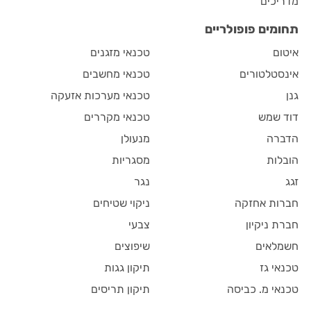
מדריכים
תחומים פופולריים
איטום
טכנאי מזגנים
אינסטלטורים
טכנאי מחשבים
גנן
טכנאי מערכות אזעקה
דוד שמש
טכנאי מקררים
הדברה
מנעולן
הובלות
מסגריות
זגג
נגר
חברות אחזקה
ניקוי שטיחים
חברת ניקיון
צבעי
חשמלאים
שיפוצים
טכנאי גז
תיקון גגות
טכנאי מ. כביסה
תיקון תריסים