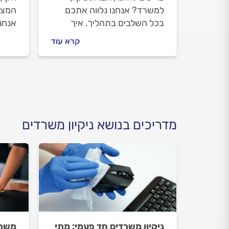
למשרד? אנחנו נלווה אתכם
המצי
בכל השלבים בתהליך. איך
אנחנ
מתנהלים מול חברת הניקיון
לפתרו
קרא עוד
לפני העבודה ובמהלכה וכמה
שמזמי
עולה ניקיון משרדים? כל
את ה
התשובות בפנים.
יעלה
מדריכים בנושא ניקיון משרדים
ניקיון משרדים חד פעמי: מתי
משרד