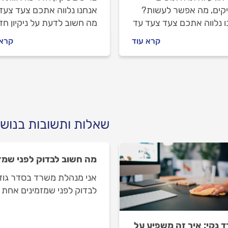
קים, מה אפשר לעשות?
אנחנו נלווה אתכם צעד צעד
ו נלווה אתכם צעד צעד עד
מה חשוב לדעת על ניקיון חד
ן הבעיה. מה עושים לפני
מדרגות, איך מתנהלים מול
קרא עוד
קרא 
נים מדביר, איך מכינים
חברת הניקיון וכמה העבודה
חצר להדברה וכמה זה
תעלה? כל התשובות בפנים.
 לכם? התשובות לפניכם.
שאלות ותשובות בנושא
מה חשוב לבדוק לפני שמז
אני מנהלת משרד בסדר גודל ב
לבדוק לפני שמזמינים אחת 
 נקי: איך זה משפיע על