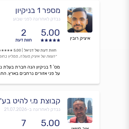
מספר 1 בניקיון
נבדק לאחרונה לפני שבוע
2
5.00
איציק רובין
חוות דעת
חוות דעת של דניאל
5.00
״הצוות של איציק מעולה, ממליץ בחום
מס` 1 בניקיון הנה חברת בעל
על פני אזורים נרחבים בארץ. החבר
קבוצת מ.י להיט בע"
נבדק לאחרונה ב-
21.07.2026
7
5.00
אור חשאי