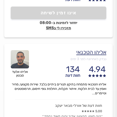
אינו זמין לשיחה
יחזור לזמינות ב-08:00
תזכירו לי בSMS
אליהו הטכנאי
נבדק לאחרונה לפני 3 ימים
134
4.94
אליהו אלעד
חוות דעת
סבטון
אליהו הטכנאי מתמחה בתיקון תנורים ביתיים בלבד. שירות מקצועי, מהיר
ואמין עד לבית הלקוח. איתור תקלות, החלפת גופי חימום, תרמוסטטים
וטיימרים....
חוות דעת של אורלי מבאר יעקב
5.00
״היה מצוין, מקצועי, אדיב והיה מאוד נחמד.״