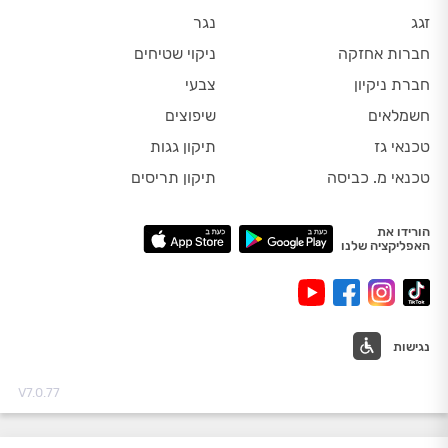
זגג
נגר
חברות אחזקה
ניקוי שטיחים
חברת ניקיון
צבעי
חשמלאים
שיפוצים
טכנאי גז
תיקון גגות
טכנאי מ. כביסה
תיקון תריסים
הורידו את
האפליקציה שלנו
נגישות
V7.0.77