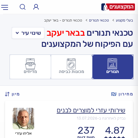
בעלי מקצוע
טכנאי תנורים
טכנאי תנורים - באר יעקב
תחום:
אינסטלטור, חשמלאי…
תחום
טכנאי תנורים
בבאר יעקב
עם הפיקוח של המקצוענים
עיר:
תל אביב, חיפה…
עיר
תנורים
מכונות כביסה
מדיחים
מחירון
מיון
שירותי עזרי למוצרים לבנים
נבדק לאחרונה ב-
13.07.2026
237
4.87
אליהו עזרי
חוות דעת