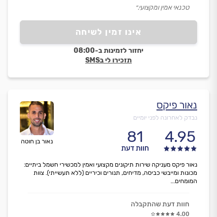
טכנאי אמין ומקצועי.״
אינו זמין לשיחה
יחזור לזמינות ב-08:00
תזכירו לי בSMS
נאור פיקס
נבדק לאחרונה לפני יומיים
81
4.95
נאור בן חוטה
חוות דעת
נאור פיקס מעניקה שירות תיקונים מקצועי ואמין למכשירי חשמל ביתיים:
מכונות ומייבשי כביסה, מדיחים, תנורים וכיריים (ללא תעשייתי). צוות
המומחים...
חוות דעת שהתקבלה
4.00