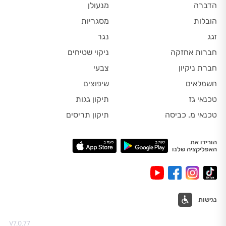
הדברה
מנעולן
הובלות
מסגריות
זגג
נגר
חברות אחזקה
ניקוי שטיחים
חברת ניקיון
צבעי
חשמלאים
שיפוצים
טכנאי גז
תיקון גגות
טכנאי מ. כביסה
תיקון תריסים
הורידו את
האפליקציה שלנו
נגישות
V7.0.77