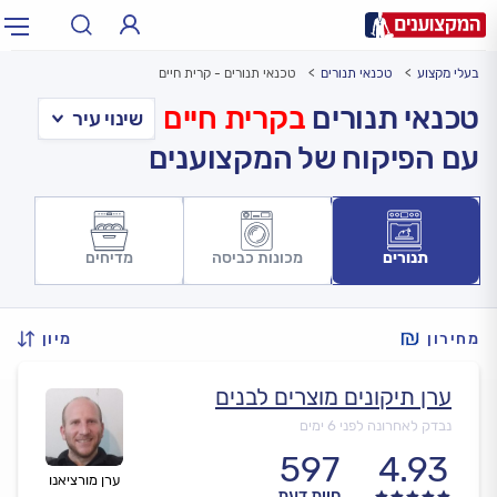
בעלי מקצוע
טכנאי תנורים
טכנאי תנורים - קרית חיים
תחום:
אינסטלטור, חשמלאי…
תחום
טכנאי תנורים
בקרית חיים
עם הפיקוח של המקצוענים
עיר:
תל אביב, חיפה…
עיר
תנורים
מכונות כביסה
מדיחים
מחירון
מיון
ערן תיקונים מוצרים לבנים
נבדק לאחרונה לפני 6 ימים
597
4.93
ערן מורציאנו
חוות דעת