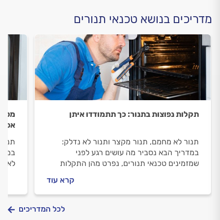
מדריכים בנושא טכנאי תנורים
תקלות נפוצות בתנור: כך תתמודדו איתן
מטבח
אפיי
תנור לא מחמם, תנור מקצר ותנור לא נדלק:
תנור 
במדריך הבא נסביר מה עושים רגע לפני
במטבח
שמזמינים טכנאי תנורים, נפרט מהן התקלות
לאפיי
הנפוצות בתנור ואיך מתקנים אותן, ונבין איך
הגבוה
קרא עוד
מתנהלים מול טכנאי התנורים
עלול
פעילו
לכל המדריכים