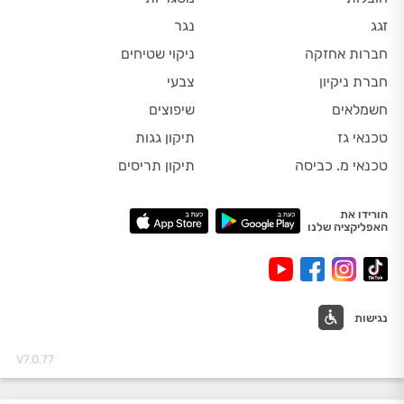
זגג
נגר
חברות אחזקה
ניקוי שטיחים
חברת ניקיון
צבעי
חשמלאים
שיפוצים
טכנאי גז
תיקון גגות
טכנאי מ. כביסה
תיקון תריסים
הורידו את
האפליקציה שלנו
נגישות
V7.0.77