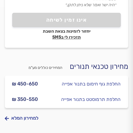
״היה ישר ואמר שלא ניתן לתקן.״
אינו זמין לשיחה
יחזור לזמינות בצאת השבת
תזכירו לי בSMS
מחירון טכנאי תנורים
המחירים כוללים מע”מ
החלפת גוף חימום בתנור אפייה
₪ 450-650
החלפת תרמוסטט בתנור אפייה
₪ 350-550
למחירון המלא