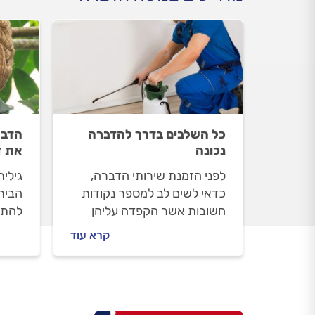
כל השלבים בדרך להדברה
הדבר
נכונה
את ז
לפני הזמנת שירותי הדברה,
גילי
כדאי לשים לב למספר נקודות
הבית
חשובות אשר הקפדה עליהן
להתמ
תבטיח הדברה מוצלחת
והזמי
קרא עוד
ובטיחותית
וציו
נסבי
צרעות
ידבי