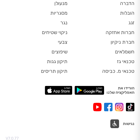
הדברה
מנעולן
הובלות
מסגריות
זגג
נגר
חברות אחזקה
ניקוי שטיחים
חברת ניקיון
צבעי
חשמלאים
שיפוצים
טכנאי גז
תיקון גגות
טכנאי מ. כביסה
תיקון תריסים
הורידו את
האפליקציה שלנו
נגישות
V7.0.77