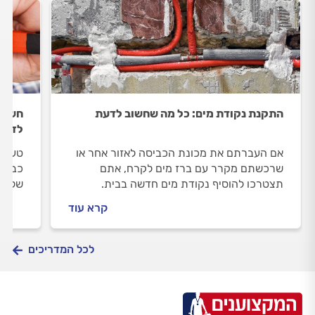
התקנת נקודת מים: כל מה שחשוב לדעת
חשבון
לזיהו
אם העברתם את מכונת הכביסה לאזור אחר או
טענות
שרכשתם מקרר עם ברז מים לקרח, אתם
כביכו
תצטרכו להוסיף נקודת מים חדשה בבית.
של מת
במדריך הבא נסביר מהי נקודת מים, מתי צריך
התערי
קרא עוד
התקנת נקודת מים ומה משפיע על המחיר?
מה לע
לכל המדריכים