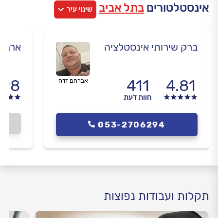
אינסטלטורים
בתל אביב
שינוי עיר
ברק שירותי אינסטלציה
ארבל 
.98
411
4.81
אברהם זדה
חוות דעת
053-2706294
תקלות ועבודות נפוצות