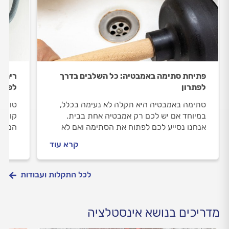
פתיחת סתימה באמבטיה: כל השלבים בדרך
ריח ר
לפתרון
לפתרו
סתימה באמבטיה היא תקלה לא נעימה בכלל,
טוחן 
במיוחד אם יש לכם רק אמבטיה אחת בבית.
קורה 
אנחנו נסייע לכם לפתוח את הסתימה ואם לא
המקצו
תצליחו, נלווה אתכם ונעזור לכם להתנהל מול
קרא עוד
האינסטלטור שתזמינו.
לכל התקלות ועבודות
מדריכים בנושא אינסטלציה