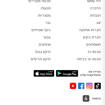
דוד שמש
טכנאי מקררים
הדברה
מנעולן
הובלות
מסגריות
זגג
נגר
חברות אחזקה
ניקוי שטיחים
חברת ניקיון
צבעי
חשמלאים
שיפוצים
טכנאי גז
תיקון גגות
טכנאי מ. כביסה
תיקון תריסים
הורידו את
האפליקציה שלנו
נגישות