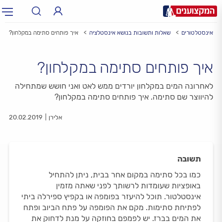
אינסטלטורים
שאלות ותשובות בנושא אינסטלציה
איך פותחים סתימה במקלחון?
תחום:
תחום
איך פותחים סתימה במקלחון?
עיר:
תל אביב, חיפה…
עיר
לאחרונה המים במקלחון יורדים ממש לאט ואני חושש שמתחילה
להיווצר שם סתימה. איך פותחים סתימה במקלחון?
אלירן
20.02.2019
תשובה
כמו בכל סתימה במקום אחר בבית, ניתן להתחיל
באופציות שעומדות לרשותך לפני שאתה מזמין
אינסטלטור. תוכל להיעזר בפומפה או בקפיץ ספירלה ביתי
לפתיחת סתימות. מקם את הפומפה על פתח הביוב ופתח
את המים בברז. יש לפמפם בחוזקה על מנת לדחוק את