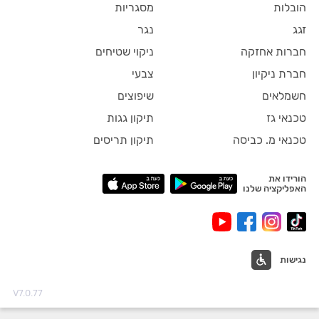
הובלות
מסגריות
זגג
נגר
חברות אחזקה
ניקוי שטיחים
חברת ניקיון
צבעי
חשמלאים
שיפוצים
טכנאי גז
תיקון גגות
טכנאי מ. כביסה
תיקון תריסים
הורידו את
האפליקציה שלנו
נגישות
V7.0.77