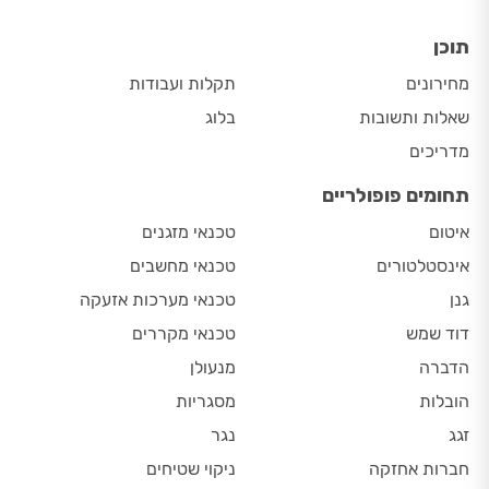
תוכן
מחירונים
תקלות ועבודות
שאלות ותשובות
בלוג
מדריכים
תחומים פופולריים
איטום
טכנאי מזגנים
אינסטלטורים
טכנאי מחשבים
גנן
טכנאי מערכות אזעקה
דוד שמש
טכנאי מקררים
הדברה
מנעולן
הובלות
מסגריות
זגג
נגר
חברות אחזקה
ניקוי שטיחים