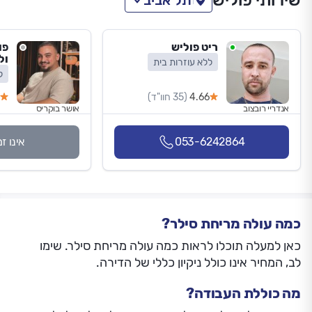
שירותי פוליש
תל אביב
ריט פוליש
פו
ול
ללא עוזרות בית
ל
4.66
(35 חוו"ד)
אנדריי רובצוב
אושר בוקריס
053-6242864
אינו ז
כמה עולה מריחת סילר?
כאן למעלה תוכלו לראות כמה עולה מריחת סילר. שימו
לב, המחיר אינו כולל ניקיון כללי של הדירה.
מה כוללת העבודה?