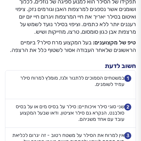
תפקידו של הסילר הוא למנוע ספיגה של נוזלים, לכלוך
ושומנים אשר נספגים למרצפות האבן וגורמים נזק. ציפוי
ואיטום בסילר יאריך את חיי המרצפות ויגרום חיי יום יום
רעננים יותר ללא כתמים. וציפוי בסילר נועד לשמש על
מרצפות אבן כגון סומסום, טרצו, מוזייקות ושיש.
טיפ של מקצוענים:
בעל המקצוע מרח סילר? ביומיים
הראשונים שלאחר העבודה אסור לשטוף כלל את הרצפה.
חשוב לדעת
במשטחים הסמוכים ללתנור ולגז, מומלץ למרוח סילר
1
עמיד לשומנים.
שני סוגי סילר איכותיים: סילר על בסיס מים או על בסיס
2
סולבנט, הנקרא גם סילר אציטון. ודאו שבעל המקצוע
עובד עם אחד משניהם.
אין למרוח את הסילר על משטח רטוב - זה יגרום לכליאת
3